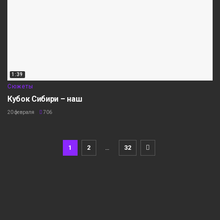
1:39
Сюжеты
Кубок Сибири – наш
20 февраля
706
1
2
…
32