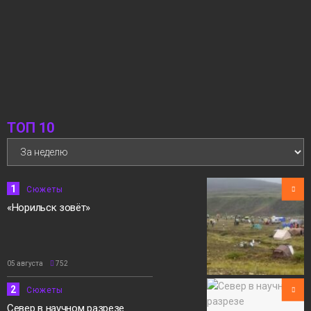
ТОП 10
1
Сюжеты
«Норильск зовёт»
05 августа
752
2
Сюжеты
Север в научном разрезе