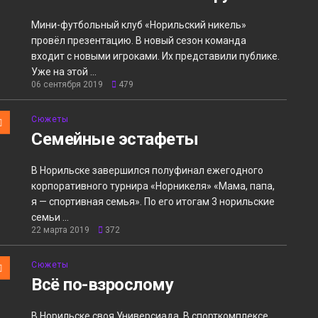
Мини-футбольный клуб «Норильский никель»
провёл презентацию. В новый сезон команда
входит с новыми игроками. Их представили публике.
Уже на этой ...
06 сентября 2019
479
Сюжеты
Семейные эстафеты
В Норильске завершился полуфинал ежегодного
корпоративного турнира «Норникеля» «Мама, папа,
я — спортивная семья». По его итогам 3 норильские
семьи ...
22 марта 2019
372
Сюжеты
Всё по-взрослому
В Норильске своя Универсиада. В спорткомплексе