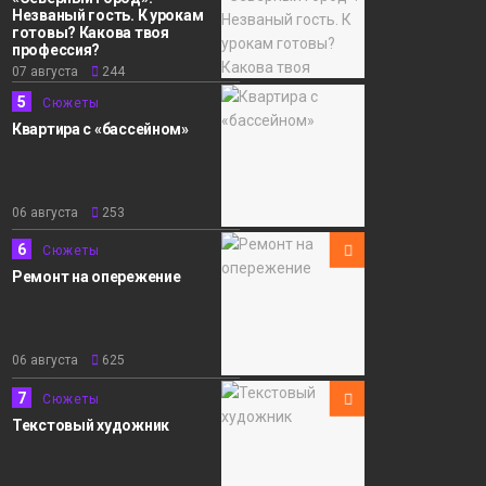
Незваный гость. К урокам
готовы? Какова твоя
профессия?
07 августа
244
5
Сюжеты
Квартира с «бассейном»
06 августа
253
6
Сюжеты
Ремонт на опережение
06 августа
625
7
Сюжеты
Текстовый художник