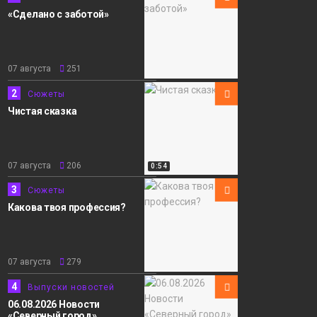
«Сделано с заботой»
07 августа
251
2
Сюжеты
Чистая сказка
07 августа
206
0:54
3
Сюжеты
Какова твоя профессия?
07 августа
279
4
Выпуски новостей
06.08.2026 Новости
«Северный город».