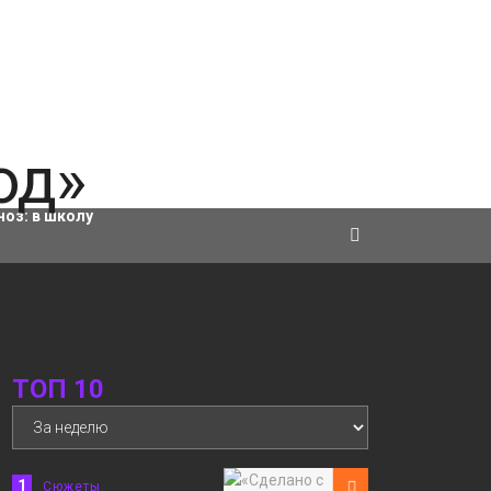
ровки
ноз:
в школу
ТОП 10
1
Сюжеты