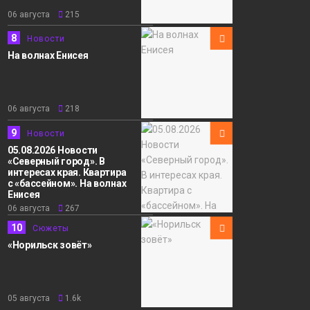
06 августа
215
8
Новости
На волнах Енисея
06 августа
218
9
Новости
05.08.2026 Новости
«Северный город». В
интересах края. Квартира
с «бассейном». На волнах
Енисея
06 августа
267
10
Сюжеты
«Норильск зовёт»
05 августа
1.6k