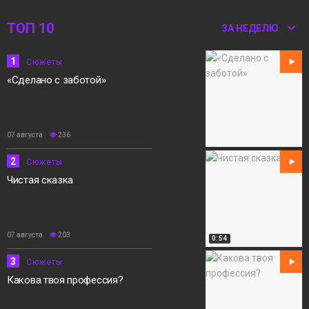
ТОП 10
12:15
«Норильск зовёт»
ЗА НЕДЕЛЮ
05 августа
1
Сюжеты
Сюжеты
«Сделано с заботой»
07 августа
236
2
Сюжеты
Чистая сказка
07 августа
203
0:54
3
Сюжеты
Какова твоя профессия?