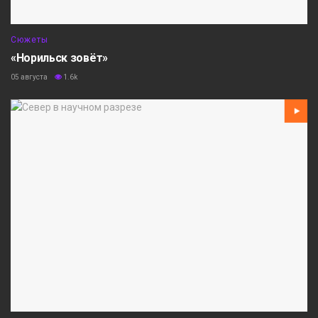
Сюжеты
«Норильск зовёт»
05 августа
1.6k