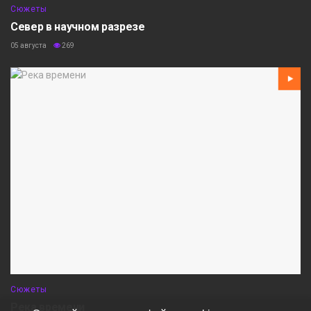
Сюжеты
Север в научном разрезе
05 августа
269
Сюжеты
Река времени