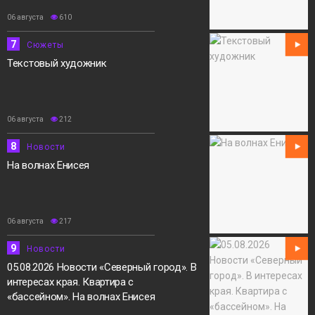
06 августа
610
7
Сюжеты
Текстовый художник
06 августа
212
8
Новости
На волнах Енисея
06 августа
217
9
Новости
05.08.2026 Новости «Северный город». В
интересах края. Квартира с
«бассейном». На волнах Енисея