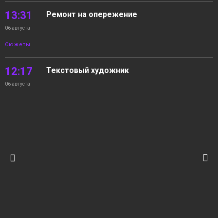
13:31
Ремонт на опережение
06 августа
Сюжеты
12:17
Текстовый художник
06 августа
Сюжеты
11:17
На волнах Енисея
06 августа
Новости
10:22
05.08.2026 Новости «Северный город». В
интересах края. Квартира с «бассейном».
06 августа
На волнах Енисея
Новости