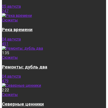
05 августа
247
Сюжеты
Река времени
04 августа
451
1:35
Сюжеты
Ремонты: дубль два
04 августа
479
2:22
Сюжеты
Северные ценники