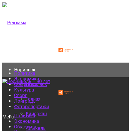
Норильск
Политика
Экономика
Общество
Норильск
Культура
Спорт
Талнах
Лонгриды
Фоторепортажи
Кайеркан
Политика
Menu
Экономика
Общество
Алыкель