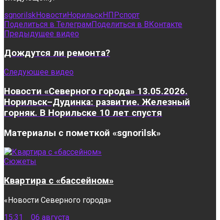
sgnorilsk
Новости
Норильск
НПР
спорт
Поделиться в Телеграм
Поделиться в ВКонтакте
Предыдущее видео
Дождутся ли ремонта?
Следующее видео
Новости «Северного города» 13.05.2026.
Норильск–Дудинка: развитие. Железный
горняк. В Норильске 10 лет спустя
Материалы с пометкой «sgnorilsk»
Сюжеты
Квартира с «бассейном»
«Новости Северного города»
15:31 06 августа