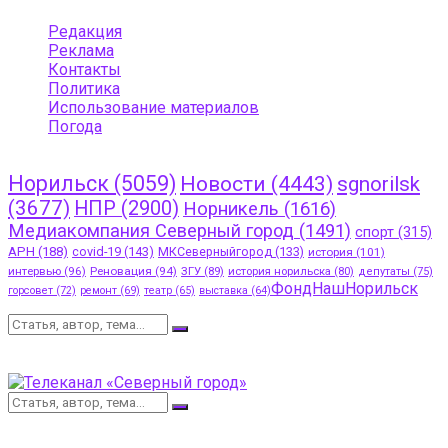
Редакция
Реклама
Контакты
Политика
Использование материалов
Погода
Menu
Норильск
(5059)
Новости
(4443)
sgnorilsk
(3677)
НПР
(2900)
Норникель
(1616)
Медиакомпания Северный город
(1491)
спорт
(315)
АРН
(188)
covid-19
(143)
МКСеверныйгород
(133)
история
(101)
интервью
(96)
Реновация
(94)
ЗГУ
(89)
история норильска
(80)
депутаты
(75)
ФондНашНорильск
горсовет
(72)
ремонт
(69)
театр
(65)
выставка
(64)
Поиск:
Никакого результата
Просмотреть весь результат
Никакого результата
Просмотреть весь результат