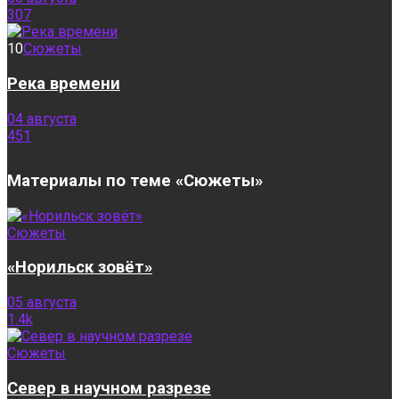
307
10
Сюжеты
Река времени
04 августа
451
Материалы по теме «Сюжеты»
Сюжеты
«Норильск зовёт»
05 августа
1.4k
Сюжеты
Север в научном разрезе