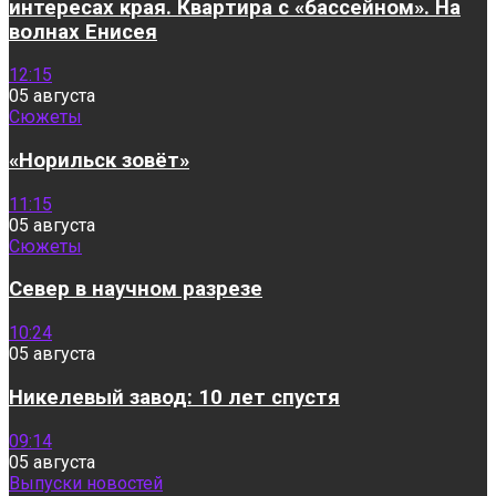
интересах края. Квартира с «бассейном». На
волнах Енисея
12:15
05 августа
Сюжеты
«Норильск зовёт»
11:15
05 августа
Сюжеты
Север в научном разрезе
10:24
05 августа
Никелевый завод: 10 лет спустя
09:14
05 августа
Выпуски новостей