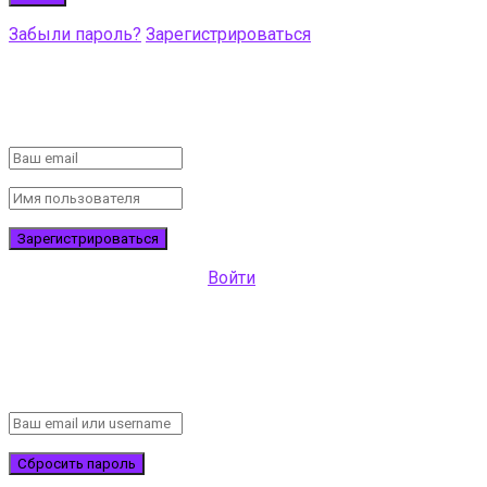
Забыли пароль?
Зарегистрироваться
Создать аккаунт!
Заполните форму для регистрации
Все поля обязательные.
Войти
Восстановить пароль
Пожалуйста, введите имя пользователя или адрес
электронной почты, чтобы сбросить пароль.