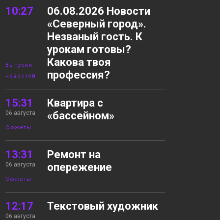
10:27
06.08.2026 Новости
«Северный город».
Незваный гость. К
урокам готовы?
Какова твоя
Выпуски
профессия?
новостей
15:31
Квартира с
06 августа
«бассейном»
Сюжеты
13:31
Ремонт на
06 августа
опережение
Сюжеты
12:17
Текстовый художник
06 августа