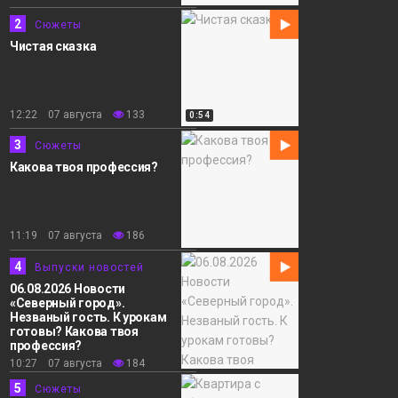
2
Сюжеты
Чистая сказка
12:22 07 августа
133
0:54
3
Сюжеты
Какова твоя профессия?
11:19 07 августа
186
4
Выпуски новостей
06.08.2026 Новости
«Северный город».
Незваный гость. К урокам
готовы? Какова твоя
профессия?
10:27 07 августа
184
5
Сюжеты