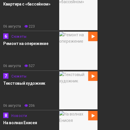
Квартира с «бассейном»
06 августа
223
6
Сюжеты
Ремонт на опережение
06 августа
527
7
Сюжеты
Текстовый художник
06 августа
206
8
Новости
На волнах Енисея