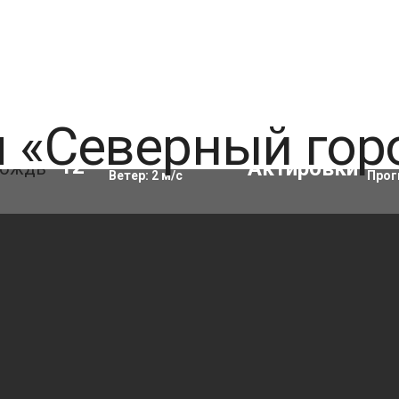
Влажность:
96
%
Акти
12
°C
Ветер:
2
м/с
Прог