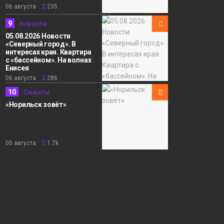
06 августа
235
9
Новости
05.08.2026 Новости
«Северный город». В
интересах края. Квартира
с «бассейном». На волнах
Енисея
06 августа
286
10
Сюжеты
«Норильск зовёт»
05 августа
1.7k
16:04