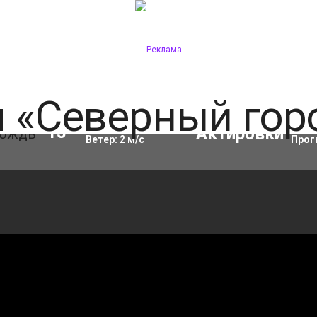
Влажность:
69
%
Акти
13
°C
Ветер:
2
м/с
Прог