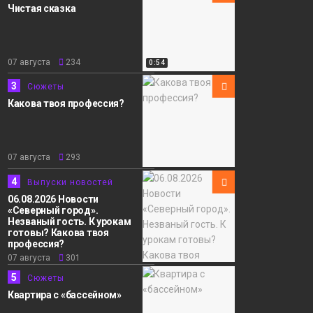
Чистая сказка
Сюжеты
07 августа
234
0:54
3
Сюжеты
Какова твоя профессия?
07 августа
293
4
Выпуски новостей
06.08.2026 Новости
«Северный город».
Незваный гость. К урокам
готовы? Какова твоя
профессия?
07 августа
301
5
Сюжеты
Квартира с «бассейном»