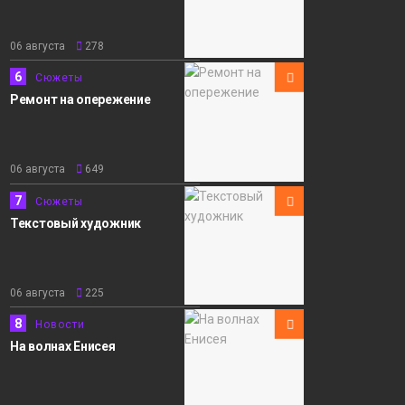
06 августа
278
6
Сюжеты
Ремонт на опережение
06 августа
649
7
Сюжеты
Текстовый художник
06 августа
225
8
Новости
На волнах Енисея