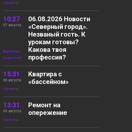
Сюжеты
10:27
06.08.2026 Новости
07 августа
«Северный город».
Незваный гость. К
урокам готовы?
Какова твоя
Выпуски
профессия?
новостей
15:31
Квартира с
06 августа
«бассейном»
Сюжеты
13:31
Ремонт на
06 августа
опережение
Сюжеты