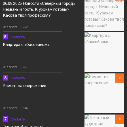
06.08.2026 Новости «Северный город».
Незваный гость. К урокам готовы?
Какова твоя профессия?
07 августа
252
5
Сюжеты
Квартира с «бассейном»
06 августа
257
6
Сюжеты
Ремонт на опережение
06 августа
636
7
Сюжеты
Текстовый художник