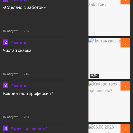
«Сделано с заботой»
07 августа
265
2
Сюжеты
Чистая сказка
07 августа
215
0:54
3
Сюжеты
Какова твоя профессия?
07 августа
283
4
Выпуски новостей