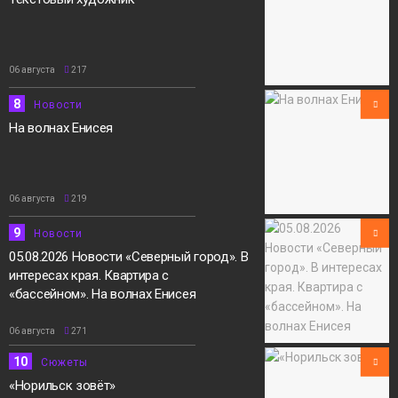
06 августа
217
8
Новости
На волнах Енисея
06 августа
219
9
Новости
05.08.2026 Новости «Северный город». В
интересах края. Квартира с
«бассейном». На волнах Енисея
06 августа
271
10
Сюжеты
«Норильск зовёт»