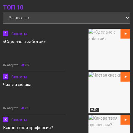
ТОП 10
12:15
«Норильск зовёт»
05 августа
Сюжеты
1
Сюжеты
«Сделано с заботой»
07 августа
262
2
Сюжеты
Чистая сказка
07 августа
215
0:54
3
Сюжеты
Какова твоя профессия?