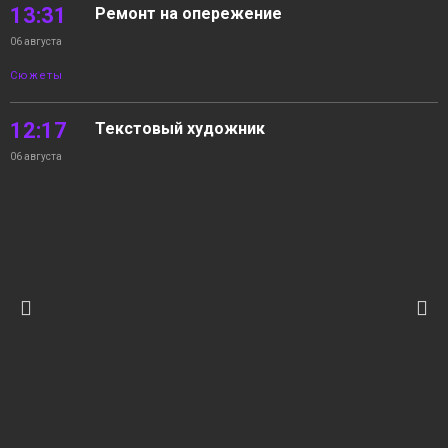
13:31
Ремонт на опережение
06 августа
Сюжеты
12:17
Текстовый художник
06 августа
Сюжеты
11:17
На волнах Енисея
06 августа
Новости
10:22
05.08.2026 Новости «Северный город». В
интересах края. Квартира с «бассейном».
06 августа
На волнах Енисея
Новости