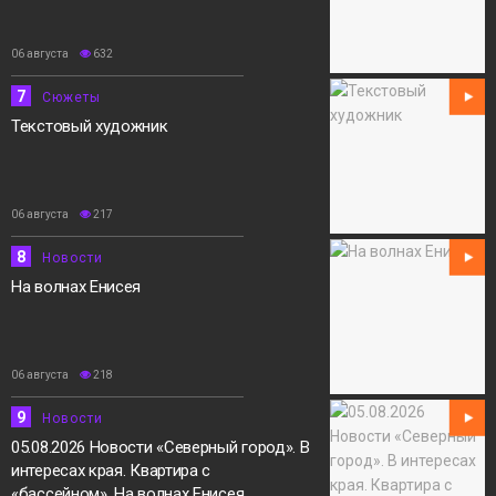
06 августа
632
7
Сюжеты
Текстовый художник
06 августа
217
8
Новости
На волнах Енисея
06 августа
218
9
Новости
05.08.2026 Новости «Северный город». В
интересах края. Квартира с
«бассейном». На волнах Енисея