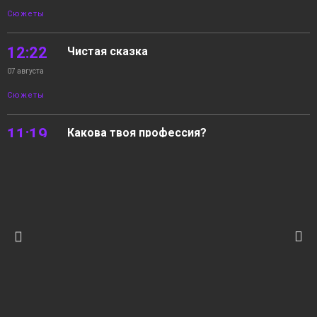
Сюжеты
12:22
Чистая сказка
07 августа
Сюжеты
11:19
Какова твоя профессия?
07 августа
Сюжеты
10:27
06.08.2026 Новости «Северный город».
Незваный гость. К урокам готовы? Какова
07 августа
твоя профессия?
Выпуски
новостей
15:31
Квартира с «бассейном»