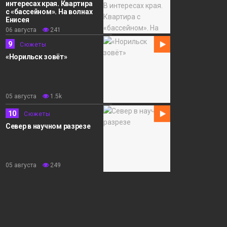
интересах края. Квартира
с «бассейном». На волнах
Енисея
06 августа
241
9
Сюжеты
«Норильск зовёт»
05 августа
1.5k
10
Сюжеты
Север в научном разрезе
05 августа
249