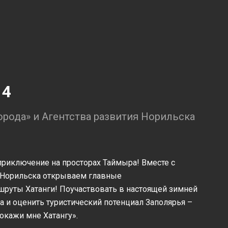
14
орода» и Агентства развития Норильска
иключение на просторах Таймыра! Вместе с
 Норильска открываем главные
шруты Хатанги! Поучаствовать в настоящей зимней
а и оценить туристический потенциал Заполярья –
Покажи мне Хатангу».