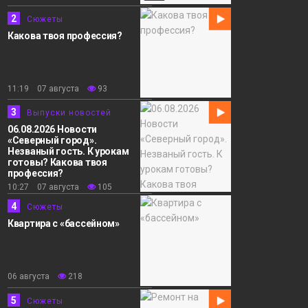
2
Сюжеты
Какова твоя профессия?
11:19 07 августа
93
3
Выпуски новостей
06.08.2026 Новости
«Северный город».
Незваный гость. К урокам
готовы? Какова твоя
профессия?
10:27 07 августа
105
4
Сюжеты
Квартира с «бассейном»
06 августа
218
5
Сюжеты