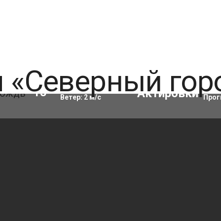
Влажность:
82
%
Акти
13
°C
Ветер:
2
м/с
Прог