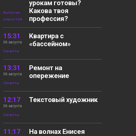
урокам готовы?
Какова твоя
Выпуски
профессия?
новостей
15:31
Квартира с
06 августа
«бассейном»
Сюжеты
13:31
Ремонт на
06 августа
опережение
Сюжеты
12:17
Текстовый художник
06 августа
Сюжеты
11:17
На волнах Енисея