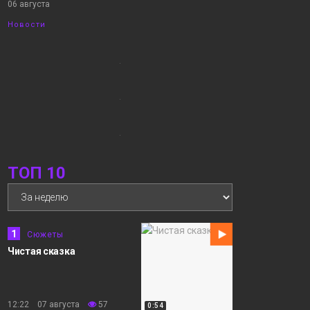
06 августа
Новости
10:22
05.08.2026 Новости
06 августа
«Северный город». В
интересах края.
Квартира с
«бассейном». На
волнах Енисея
Новости
ТОП 10
12:15
«Норильск зовёт»
05 августа
Сюжеты
1
Сюжеты
Чистая сказка
11:15
Север в научном
05 августа
разрезе
Сюжеты
12:22 07 августа
57
0:54