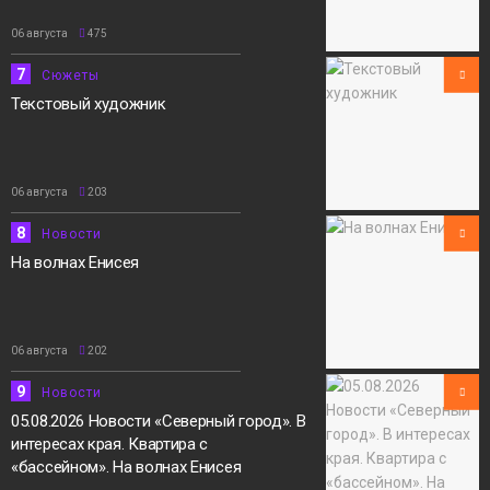
06 августа
475
7
Сюжеты
Текстовый художник
06 августа
203
8
Новости
На волнах Енисея
06 августа
202
9
Новости
05.08.2026 Новости «Северный город». В
интересах края. Квартира с
«бассейном». На волнах Енисея