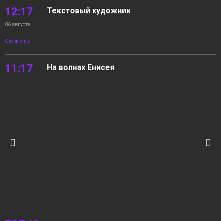
12:17
Текстовый художник
06 августа
Сюжеты
11:17
На волнах Енисея
06 августа
Новости
10:22
05.08.2026 Новости «Северный город». В
интересах края. Квартира с «бассейном».
06 августа
На волнах Енисея
Новости
12:15
«Норильск зовёт»
05 августа
Сюжеты