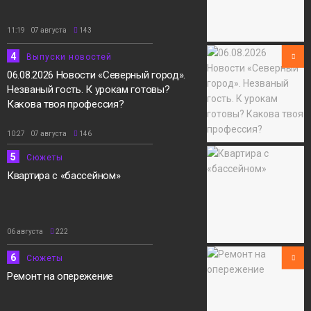
11:19 07 августа
143
4
Выпуски новостей
06.08.2026 Новости «Северный город».
Незваный гость. К урокам готовы?
Какова твоя профессия?
10:27 07 августа
146
5
Сюжеты
Квартира с «бассейном»
06 августа
222
6
Сюжеты
Ремонт на опережение