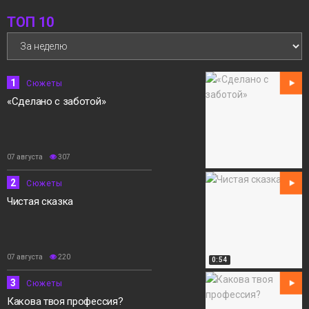
ТОП 10
12:15
«Норильск зовёт»
05 августа
Сюжеты
1
Сюжеты
«Сделано с заботой»
07 августа
307
2
Сюжеты
Чистая сказка
07 августа
220
0:54
3
Сюжеты
Какова твоя профессия?