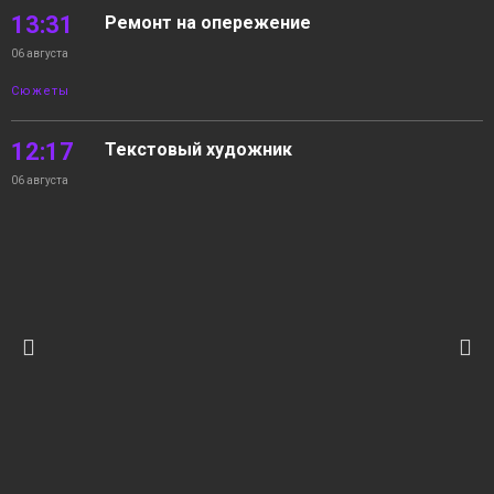
13:31
Ремонт на опережение
06 августа
Сюжеты
12:17
Текстовый художник
06 августа
Сюжеты
11:17
На волнах Енисея
06 августа
Новости
10:22
05.08.2026 Новости «Северный город». В
интересах края. Квартира с «бассейном».
06 августа
На волнах Енисея
Новости