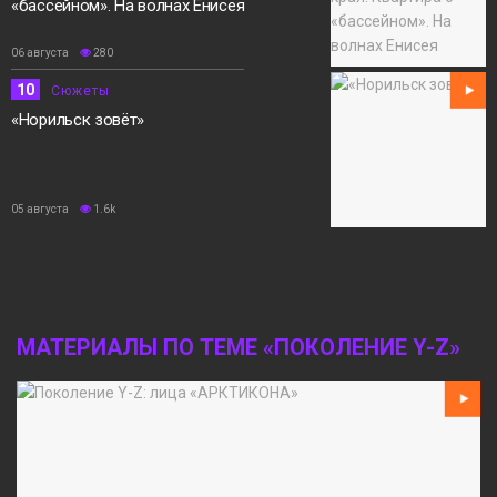
«бассейном». На волнах Енисея
06 августа
280
10
Сюжеты
«Норильск зовёт»
05 августа
1.6k
МАТЕРИАЛЫ ПО ТЕМЕ «ПОКОЛЕНИЕ Y-Z»