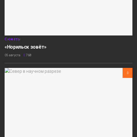
Сюжеты
«Норильск зовёт»
05 августа
768