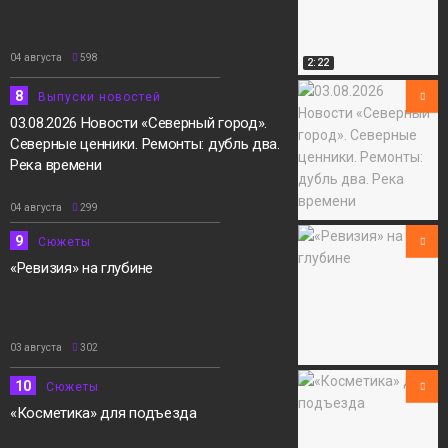
04 августа
598
2:22
8
Выпуски новостей
03.08.2026 Новости «Северный город».
Северные ценники. Ремонты: дубль два.
Река времени
04 августа
299
9
Сюжеты
«Ревизия» на глубине
03 августа
302
10
Сюжеты
«Косметика» для подъезда