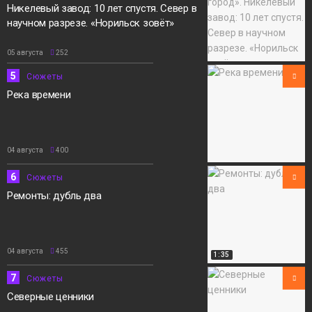
Никелевый завод: 10 лет спустя. Север в
научном разрезе. «Норильск зовёт»
05 августа
252
5
Сюжеты
Река времени
04 августа
400
6
Сюжеты
Ремонты: дубль два
04 августа
455
1:35
7
Сюжеты
Северные ценники