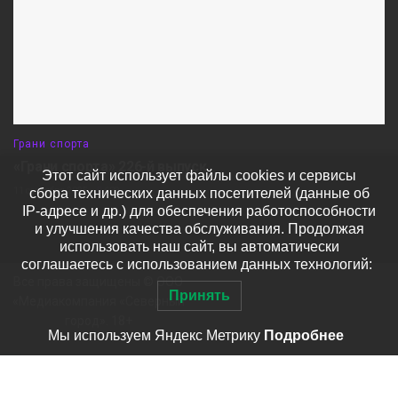
Грани спорта
«Грани спорта» 226-й выпуск
Этот сайт использует файлы cookies и сервисы
сбора технических данных посетителей (данные об
11 сентября 2025
609
IP-адресе и др.) для обеспечения работоспособности
и улучшения качества обслуживания. Продолжая
использовать наш сайт, вы автоматически
соглашаетесь с использованием данных технологий:
Все права защищены © ООО
Принять
«Медиакомпания «Северный
город». 18+
Мы используем Яндекс Метрику
Подробнее