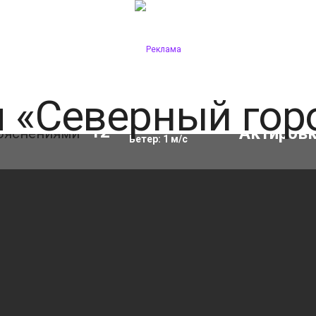
Влажность:
67
%
12
°C
Ветер:
1
м/с