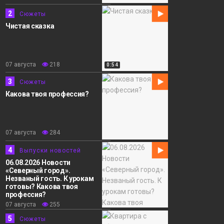
Сюжеты
2
Сюжеты
Чистая сказка
07 августа
218
0:54
3
Сюжеты
Какова твоя профессия?
07 августа
284
4
Выпуски новостей
06.08.2026 Новости
«Северный город».
Незваный гость. К урокам
готовы? Какова твоя
профессия?
07 августа
255
5
Сюжеты