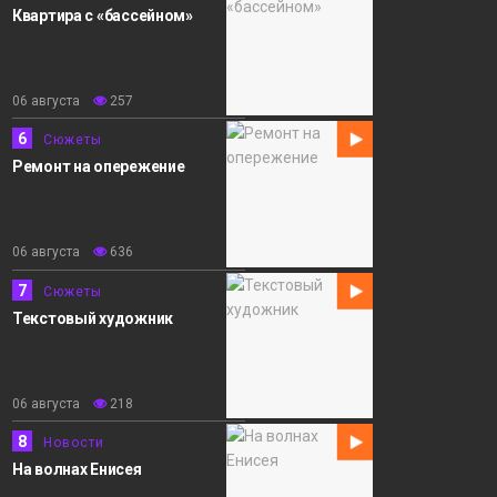
Квартира с «бассейном»
06 августа
257
6
Сюжеты
Ремонт на опережение
06 августа
636
7
Сюжеты
Текстовый художник
06 августа
218
8
Новости
На волнах Енисея