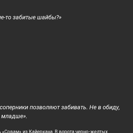
кие-то забитые шайбы?»
е соперники позволяют забивать. Не в обиду,
и младше».
ь «Совам» из Кайеркана. В ворота черно-желтых