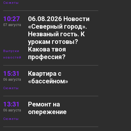
Сюжеты
10:27
06.08.2026 Новости
07 августа
«Северный город».
Незваный гость. К
урокам готовы?
Какова твоя
Выпуски
профессия?
новостей
15:31
Квартира с
06 августа
«бассейном»
Сюжеты
13:31
Ремонт на
06 августа
опережение
Сюжеты