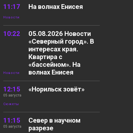
11:17
На волнах Енисея
Новости
10:22
05.08.2026 Новости
«Северный город». В
интересах края.
Квартира с
«бассейном». На
волнах Енисея
Новости
12:15
«Норильск зовёт»
05 августа
Сюжеты
11:15
Север в научном
05 августа
разрезе