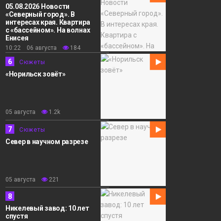
05.08.2026 Новости
«Северный город». В
интересах края. Квартира
с «бассейном». На волнах
Енисея
10:22 06 августа
184
6
Сюжеты
«Норильск зовёт»
05 августа
1.2k
7
Сюжеты
Север в научном разрезе
05 августа
221
8
Никелевый завод: 10 лет
спустя