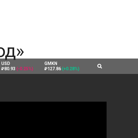
USD
GMKN
₽80.93
(-0.25%)
₽127.86
(+0.28%)