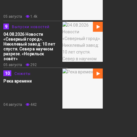
05 августа
1.4k
9
Выпуски новостей
04.08.2026 Новости
«Северный город».
Никелевый завод: 10 лет
спустя. Север в научном
разрезе. «Норильск
зовёт»
05 августа
292
10
Сюжеты
Река времени
04 августа
442