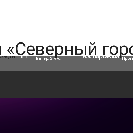
Влажность:
90
%
Акти
11
°C
Ветер:
3
м/с
Прог