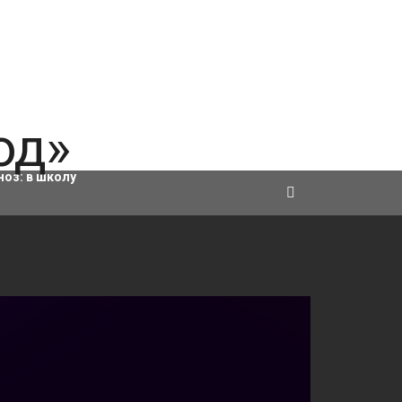
ровки
ноз:
в школу