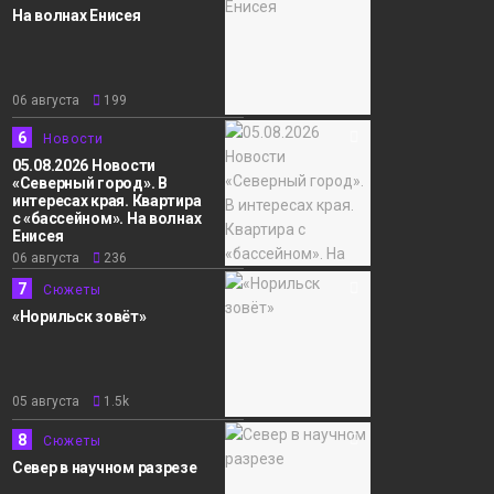
На волнах Енисея
06 августа
199
6
Новости
05.08.2026 Новости
«Северный город». В
интересах края. Квартира
с «бассейном». На волнах
Енисея
06 августа
236
7
Сюжеты
«Норильск зовёт»
05 августа
1.5k
8
Сюжеты
Север в научном разрезе