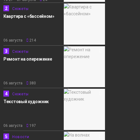
лет спустя. Север в
2
Сюжеты
научном разрезе.
Выпуски
Квартира с «бассейном»
«Норильск зовёт»
новостей
06 августа
214
3
Сюжеты
Ремонт на опережение
06 августа
380
4
Сюжеты
Текстовый художник
06 августа
197
5
Новости