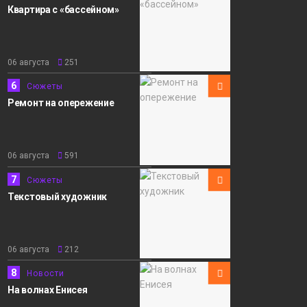
Квартира с «бассейном»
06 августа
251
6
Сюжеты
Ремонт на опережение
06 августа
591
7
Сюжеты
Текстовый художник
06 августа
212
8
Новости
На волнах Енисея