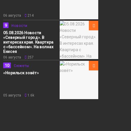
06 августа
214
9
Новости
05.08.2026 Новости
«Северный город». В
интересах края. Квартира
с «бассейном». На волнах
Енисея
06 августа
257
10
Сюжеты
«Норильск зовёт»
05 августа
1.6k