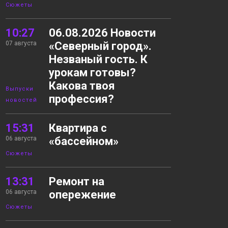
Сюжеты
10:27
06.08.2026 Новости
07 августа
«Северный город».
Незваный гость. К
урокам готовы?
Какова твоя
Выпуски
профессия?
новостей
15:31
Квартира с
06 августа
«бассейном»
Сюжеты
13:31
Ремонт на
06 августа
опережение
Сюжеты