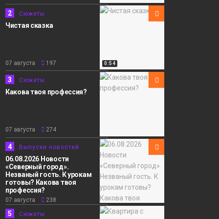
Сюжеты
2
Сюжеты
Чистая сказка
07 августа
197
0:54
3
Сюжеты
Какова твоя профессия?
07 августа
274
4
Выпуски новостей
06.08.2026 Новости
«Северный город».
Незваный гость. К урокам
готовы? Какова твоя
профессия?
07 августа
238
5
Сюжеты