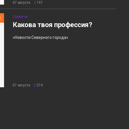
07 августа
197
Сюжеты
Какова твоя профессия?
«Новости Северного города»
07 августа
274