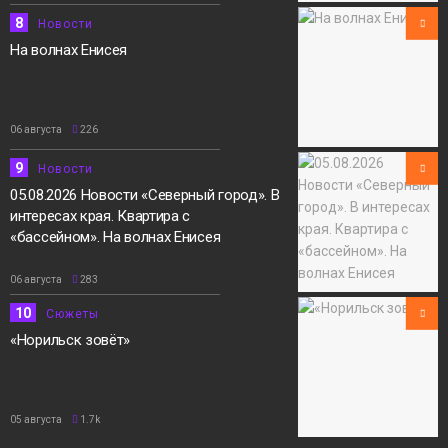
8
Новости
На волнах Енисея
06 августа
226
9
Новости
05.08.2026 Новости «Северный город». В
интересах края. Квартира с
«бассейном». На волнах Енисея
06 августа
283
10
Сюжеты
«Норильск зовёт»
05 августа
1.7k