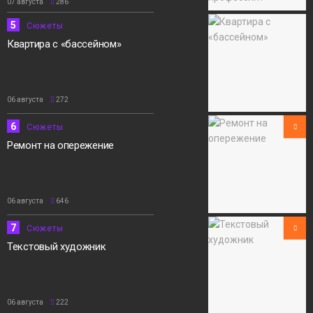
07 августа
286
5
Сюжеты
Квартира с «бассейном»
06 августа
272
6
Сюжеты
Ремонт на опережение
06 августа
646
7
Сюжеты
Текстовый художник
06 августа
222