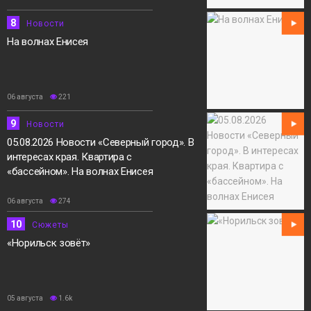
8
Новости
На волнах Енисея
06 августа
221
9
Новости
05.08.2026 Новости «Северный город». В
интересах края. Квартира с
«бассейном». На волнах Енисея
06 августа
274
10
Сюжеты
«Норильск зовёт»
05 августа
1.6k