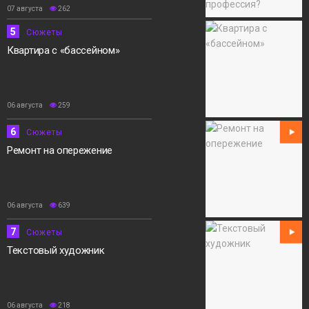
07 августа
262
5
Сюжеты
Квартира с «бассейном»
06 августа
259
6
Сюжеты
Ремонт на опережение
06 августа
639
7
Сюжеты
Текстовый художник
06 августа
218