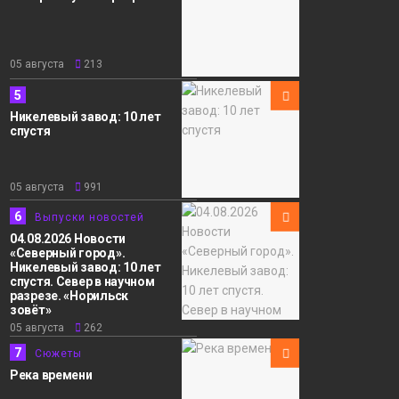
05 августа
213
5
Никелевый завод: 10 лет
спустя
05 августа
991
6
Выпуски новостей
04.08.2026 Новости
«Северный город».
Никелевый завод: 10 лет
спустя. Север в научном
разрезе. «Норильск
зовёт»
05 августа
262
7
Сюжеты
Река времени