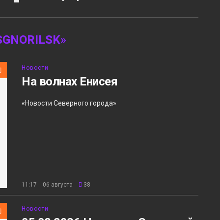
GNORILSK»
Новости
На волнах Енисея
«Новости Северного города»
11:17 06 августа
38
Новости