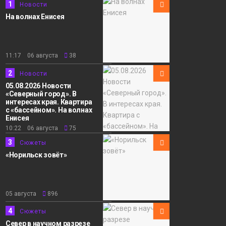
1
Новости
На волнах Енисея
11:17 06 августа
38
2
Новости
05.08.2026 Новости
«Северный город». В
интересах края. Квартира
с «бассейном». На волнах
Енисея
10:22 06 августа
75
3
Сюжеты
«Норильск зовёт»
05 августа
896
4
Сюжеты
Север в научном разрезе