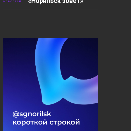
«Норильск зовёт»
новостей
12:13
Река времени
04 августа
Сюжеты
11:25
Ремонты: дубль два
04 августа
Сюжеты
10:25
Северные ценники
04 августа
Сюжеты
09:23
03.08.2026 Новости
04 августа
«Северный город».
Северные ценники.