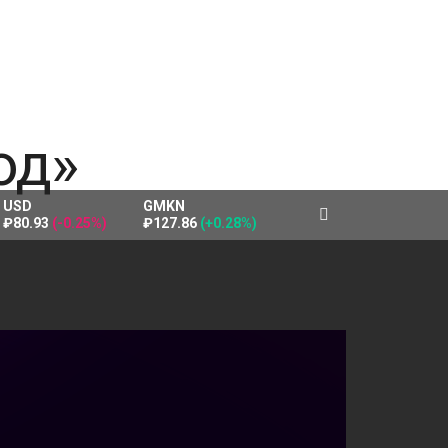
USD
GMKN
₽80.93
(-0.25%)
₽127.86
(+0.28%)