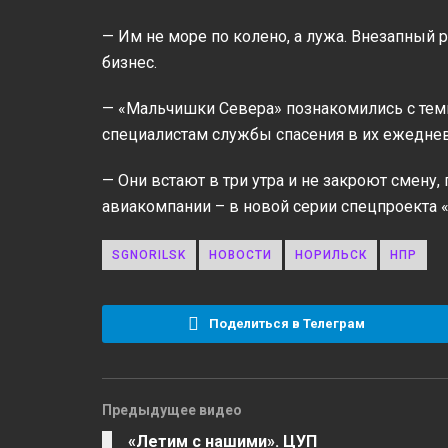
— Им не море по колено, а лужа. Внезапный 
бизнес.
— «Мальчишки Севера» познакомились с теми,
специалистам службы спасения в их ежедне
— Они встают в три утра и не закроют смену,
авиакомпании – в новой серии спецпроекта 
SGNORILSK
НОВОСТИ
НОРИЛЬСК
НПР
Поделиться в Телеграм
Предыдущее видео
«Летим с нашими». ЦУП