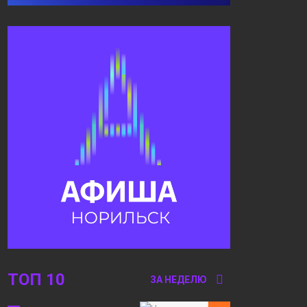
Ремонты: дубль два.
Выпуски
Река времени
новостей
ТОП 10
ЗА НЕДЕЛЮ