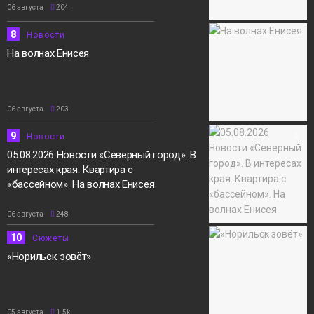
06 августа
204
8
Новости
На волнах Енисея
06 августа
203
9
Новости
05.08.2026 Новости «Северный город». В
интересах края. Квартира с
«бассейном». На волнах Енисея
06 августа
248
10
Сюжеты
«Норильск зовёт»
05 августа
1.5k