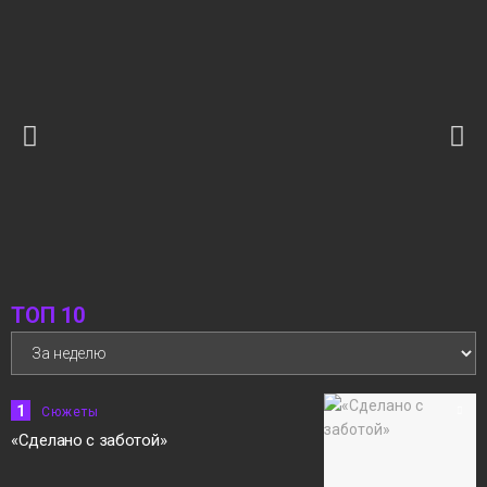
06 августа
Новости
10:22
05.08.2026 Новости «Северный город». В
интересах края. Квартира с «бассейном».
06 августа
На волнах Енисея
Новости
12:15
«Норильск зовёт»
05 августа
Сюжеты
ТОП 10
1
Сюжеты
«Сделано с заботой»