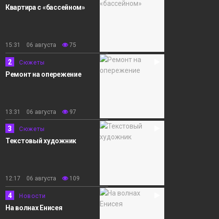
Квартира с «бассейном»
15:31 06 августа
75
2
Сюжеты
Ремонт на опережение
13:31 06 августа
97
3
Сюжеты
Текстовый художник
12:17 06 августа
109
4
Новости
На волнах Енисея