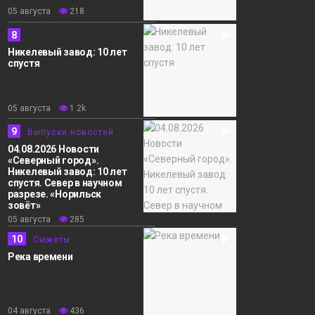
05 августа
218
8
Никелевый завод: 10 лет
спустя
05 августа
1.2k
9
Выпуски новостей
04.08.2026 Новости
«Северный город».
Никелевый завод: 10 лет
спустя. Север в научном
разрезе. «Норильск
зовёт»
05 августа
285
10
Сюжеты
Река времени
04 августа
436