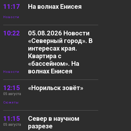
11:17
На волнах Енисея
Новости
10:22
05.08.2026 Новости
«Северный город». В
интересах края.
Квартира с
«бассейном». На
волнах Енисея
Новости
12:15
«Норильск зовёт»
05 августа
Сюжеты
11:15
Север в научном
05 августа
разрезе