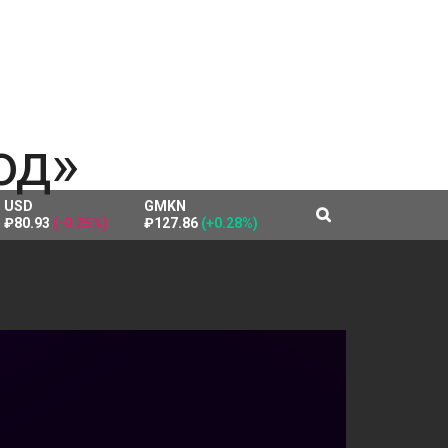
USD
GMKN
₽80.93
(-0.25%)
₽127.86
(+0.28%)