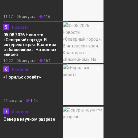
11:17 06 августа
116
5
Новости
05.08.2026 Новости
«Северный город». В
интересах края. Квартира
с «бассейном». На волнах
Енисея
10:22 06 августа
164
6
Сюжеты
«Норильск зовёт»
05 августа
1.2k
7
Сюжеты
Север в научном разрезе