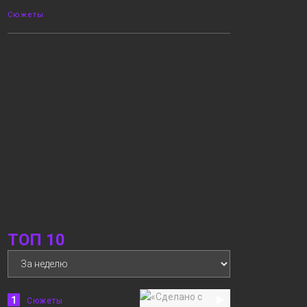
Сюжеты
11:17
На волнах Енисея
06 августа
Новости
10:22
05.08.2026 Новости
06 августа
«Северный город». В
интересах края.
Квартира с
«бассейном». На
волнах Енисея
Новости
ТОП 10
12:15
«Норильск зовёт»
05 августа
Сюжеты
1
Сюжеты