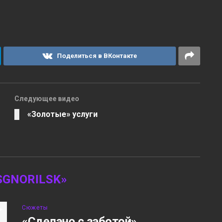
Поделиться в ВКонтакте
Следующее видео
«Золотые» услуги
GNORILSK»
Сюжеты
«Сделано с заботой»