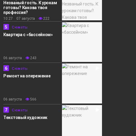
Незваный гость. К урокам
готовы? Какова твоя
профессия?
10:27 07 августа
222
5
Сюжеты
Квартира с «бассейном»
06 августа
243
6
Сюжеты
Ремонт на опережение
06 августа
566
7
Сюжеты
Текстовый художник