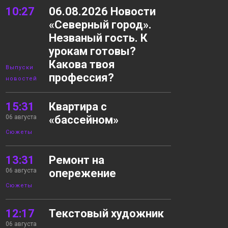
10:27
06.08.2026 Новости
«Северный город».
Незваный гость. К
урокам готовы?
Какова твоя
Выпуски
профессия?
новостей
15:31
Квартира с
06 августа
«бассейном»
Сюжеты
13:31
Ремонт на
06 августа
опережение
Сюжеты
12:17
Текстовый художник
06 августа