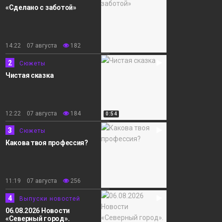
«Сделано с заботой»
14:22 07 августа
182
2
Сюжеты
Чистая сказка
12:22 07 августа
184
0:54
3
Сюжеты
Какова твоя профессия?
11:19 07 августа
256
4
Выпуски новостей
06.08.2026 Новости
«Северный город».