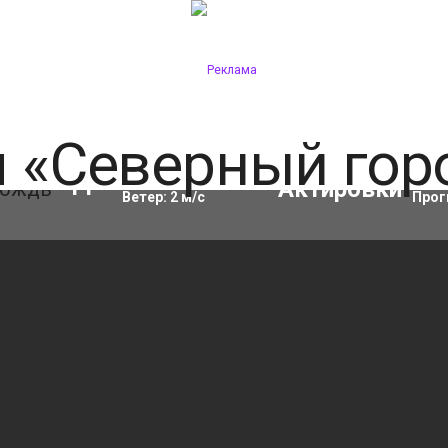
Влажность:
97
%
Акти
11
°C
Ветер:
2
м/с
Прог