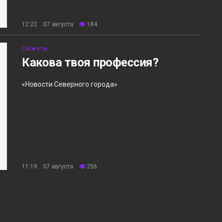
12:22 07 августа
184
Сюжеты
Какова твоя профессия?
«Новости Северного города»
11:19 07 августа
256