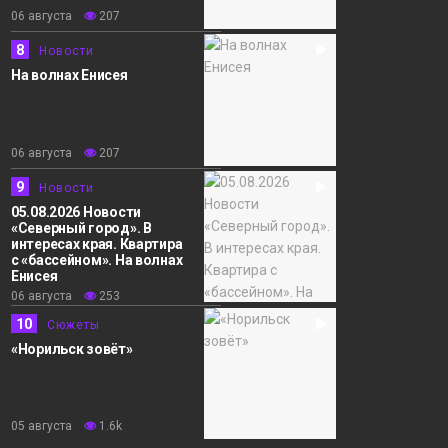
06 августа
207
8
Новости
На волнах Енисея
06 августа
207
9
Новости
05.08.2026 Новости
«Северный город». В
интересах края. Квартира
с «бассейном». На волнах
Енисея
06 августа
253
10
Сюжеты
«Норильск зовёт»
05 августа
1.6k