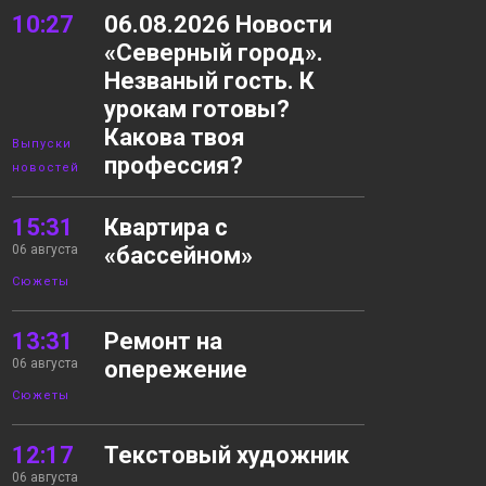
10:27
06.08.2026 Новости
«Северный город».
Незваный гость. К
урокам готовы?
Какова твоя
Выпуски
профессия?
новостей
15:31
Квартира с
06 августа
«бассейном»
Сюжеты
13:31
Ремонт на
06 августа
опережение
Сюжеты
12:17
Текстовый художник
06 августа