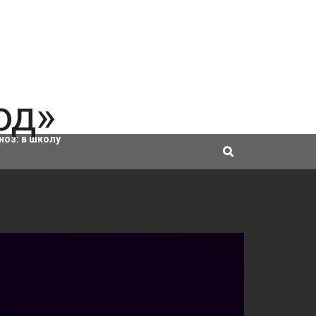
ровки
ноз:
в школу