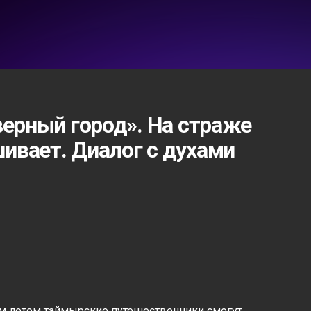
верный город». На страже
ивает. Диалог с духами
тим летом таймырские путешественники смогут