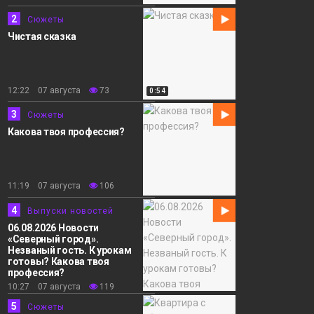
2
Сюжеты
Чистая сказка
12:22 07 августа
73
0:54
3
Сюжеты
Какова твоя профессия?
11:19 07 августа
106
4
Выпуски новостей
06.08.2026 Новости
«Северный город».
Незваный гость. К урокам
готовы? Какова твоя
профессия?
10:27 07 августа
119
5
Сюжеты