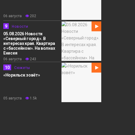
06 августа
202
9
Новости
05.08.2026 Новости
«Северный город». В
интересах края. Квартира
с «бассейном». На волнах
Енисея
06 августа
243
10
Сюжеты
«Норильск зовёт»
05 августа
1.5k