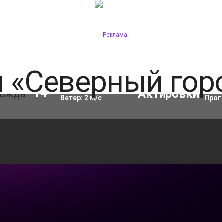
Влажность:
82
%
Акти
14
°C
Ветер:
2
м/с
Прог