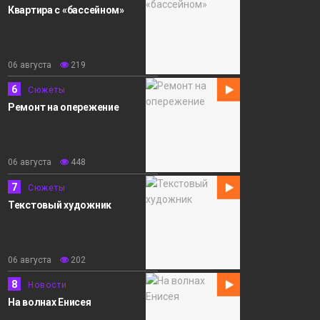
Квартира с «бассейном»
06 августа
219
6
Сюжеты
Ремонт на опережение
06 августа
448
7
Сюжеты
Текстовый художник
06 августа
202
8
Новости
На волнах Енисея