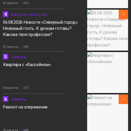
07 августа
293
4
Выпуски новостей
06.08.2026 Новости «Северный город».
Незваный гость. К урокам готовы?
Какова твоя профессия?
07 августа
299
5
Сюжеты
Квартира с «бассейном»
06 августа
275
6
Сюжеты
Ремонт на опережение
06 августа
648