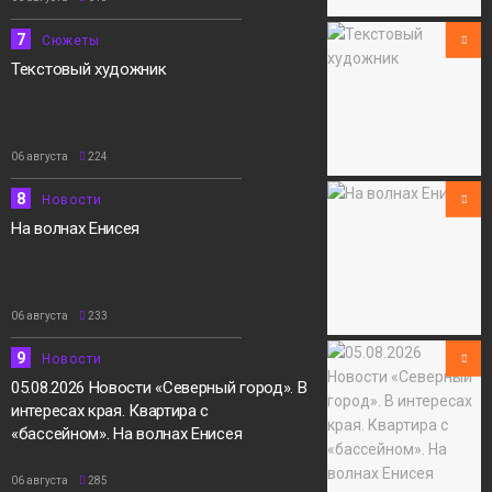
7
Сюжеты
Текстовый художник
06 августа
224
8
Новости
На волнах Енисея
06 августа
233
9
Новости
05.08.2026 Новости «Северный город». В
интересах края. Квартира с
«бассейном». На волнах Енисея
06 августа
285