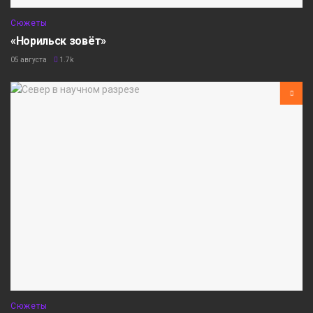
Сюжеты
«Норильск зовёт»
05 августа
1.7k
Сюжеты