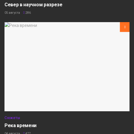
Север в научном разрезе
05 августа
286
Сюжеты
Река времени
04 августа
477