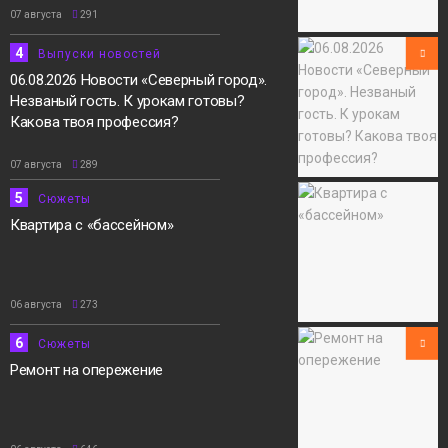
07 августа
291
4
Выпуски новостей
06.08.2026 Новости «Северный город».
Незваный гость. К урокам готовы?
Какова твоя профессия?
07 августа
289
5
Сюжеты
Квартира с «бассейном»
06 августа
273
6
Сюжеты
Ремонт на опережение