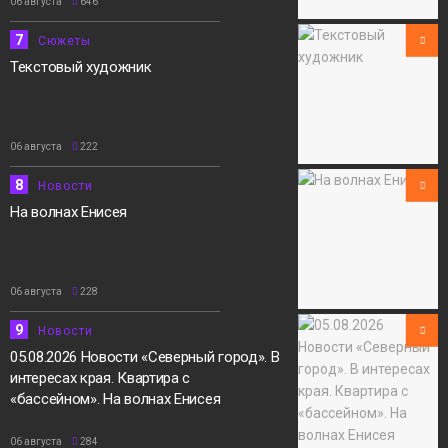
06 августа
646
7
Сюжеты
Текстовый художник
06 августа
222
8
Новости
На волнах Енисея
06 августа
228
9
Новости
05.08.2026 Новости «Северный город». В
интересах края. Квартира с
«бассейном». На волнах Енисея
06 августа
284