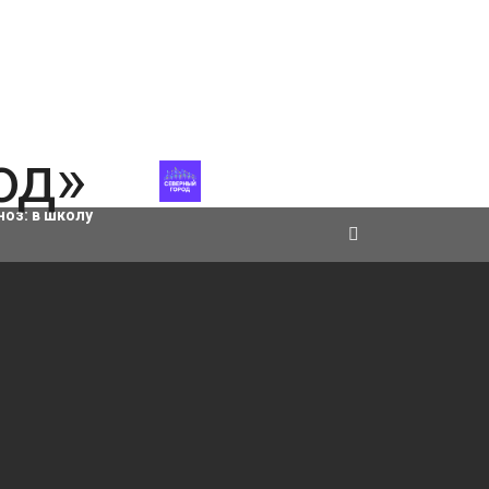
ровки
ноз:
в школу