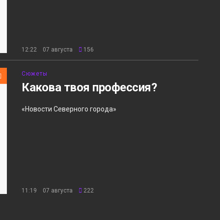
12:22 07 августа
156
Сюжеты
Какова твоя профессия?
«Новости Северного города»
11:19 07 августа
222