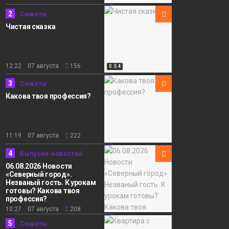
2
Сюжеты
Чистая сказка
12:22 07 августа
156
0:54
3
Сюжеты
Какова твоя профессия?
11:19 07 августа
222
4
Выпуски новостей
06.08.2026 Новости
«Северный город».
Незваный гость. К урокам
готовы? Какова твоя
профессия?
10:27 07 августа
208
5
Сюжеты