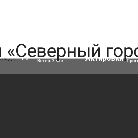
Влажность:
97
%
Акти
11
°C
Ветер:
2
м/с
Прог