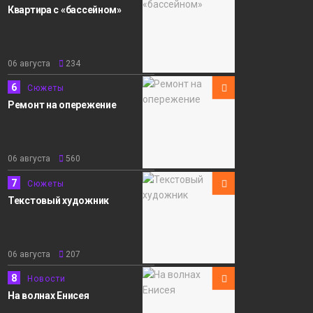
Квартира с «бассейном»
06 августа
234
6
Сюжеты
Ремонт на опережение
06 августа
560
7
Сюжеты
Текстовый художник
06 августа
207
8
Новости
На волнах Енисея