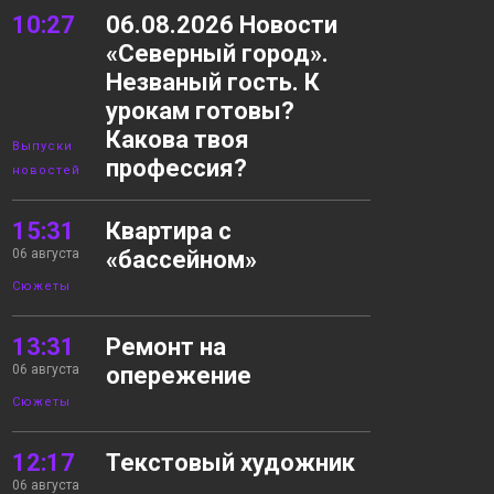
10:27
06.08.2026 Новости
«Северный город».
Незваный гость. К
урокам готовы?
Какова твоя
Выпуски
профессия?
новостей
15:31
Квартира с
06 августа
«бассейном»
Сюжеты
13:31
Ремонт на
06 августа
опережение
Сюжеты
12:17
Текстовый художник
06 августа