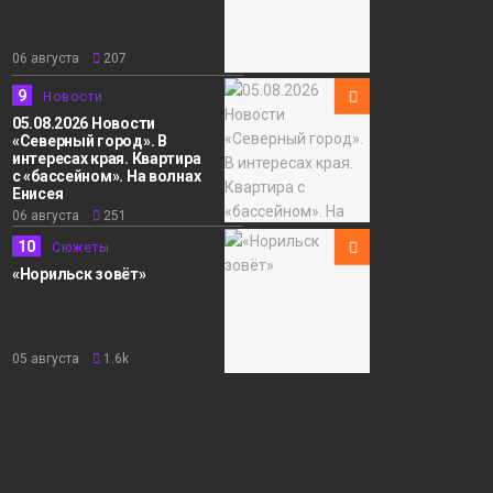
06 августа
207
9
Новости
05.08.2026 Новости
«Северный город». В
интересах края. Квартира
с «бассейном». На волнах
Енисея
06 августа
251
10
Сюжеты
«Норильск зовёт»
05 августа
1.6k