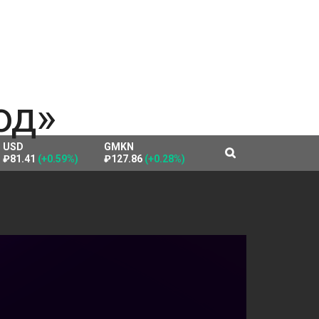
USD
GMKN
₽81.41
(+0.59%)
₽127.86
(+0.28%)