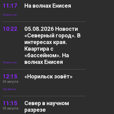
11:17
На волнах Енисея
Новости
10:22
05.08.2026 Новости
«Северный город». В
интересах края.
Квартира с
«бассейном». На
волнах Енисея
Новости
12:15
«Норильск зовёт»
05 августа
Сюжеты
11:15
Север в научном
05 августа
разрезе