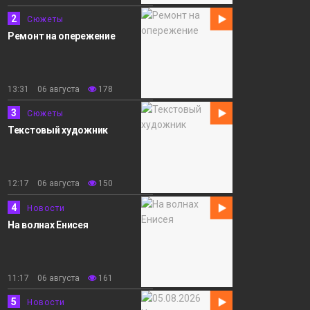
2
Сюжеты
Ремонт на опережение
13:31 06 августа
178
3
Сюжеты
Текстовый художник
12:17 06 августа
150
4
Новости
На волнах Енисея
11:17 06 августа
161
5
Новости