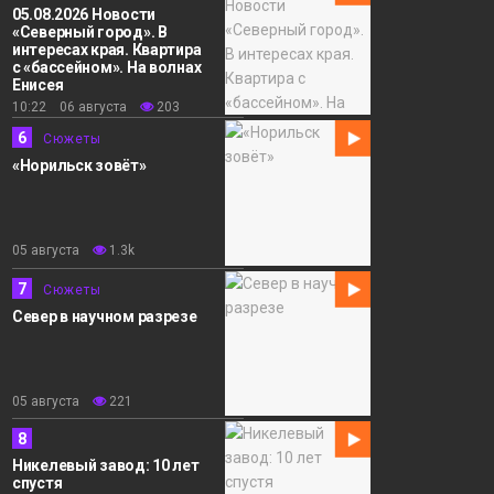
05.08.2026 Новости
«Северный город». В
интересах края. Квартира
с «бассейном». На волнах
Енисея
10:22 06 августа
203
6
Сюжеты
«Норильск зовёт»
05 августа
1.3k
7
Сюжеты
Север в научном разрезе
05 августа
221
8
Никелевый завод: 10 лет
спустя