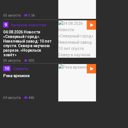
05 августа
1.5k
9
Выпуски новостей
04.08.2026 Новости
«Северный город».
Никелевый завод: 10 лет
спустя. Север в научном
разрезе. «Норильск
зовёт»
05 августа
300
10
Сюжеты
Река времени
04 августа
446