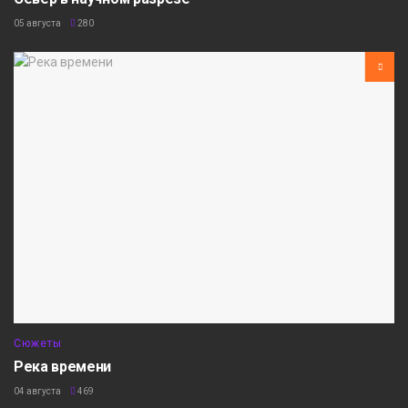
05 августа
280
Сюжеты
Река времени
04 августа
469