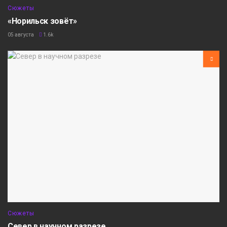
Сюжеты
«Норильск зовёт»
05 августа
1.6k
Сюжеты
Север в научном разрезе