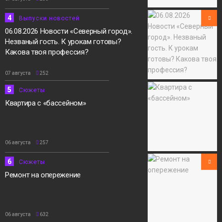
4
Выпуски новостей
06.08.2026 Новости «Северный город».
Незваный гость. К урокам готовы?
Какова твоя профессия?
07 августа
252
5
Сюжеты
Квартира с «бассейном»
06 августа
257
6
Сюжеты
Ремонт на опережение
06 августа
632