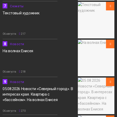
7
Сюжеты
Текстовый художник
06 августа
217
8
Новости
На волнах Енисея
06 августа
218
9
Новости
05.08.2026 Новости «Северный город». В
интересах края. Квартира с
«бассейном». На волнах Енисея
06 августа
270