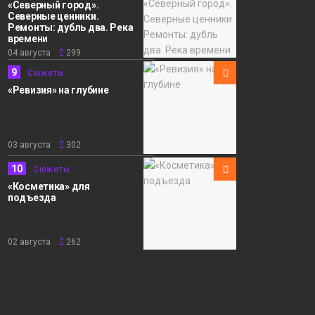
«Северный город».
Северные ценники.
Ремонты: дубль два. Река
времени
04 августа
299
9
Сюжеты
«Ревизия» на глубине
03 августа
302
10
Сюжеты
«Косметика» для
подъезда
02 августа
262