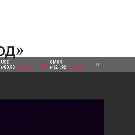
USD
GMKN
₽80.93
(-0.25%)
₽121.92
(-3.22%)