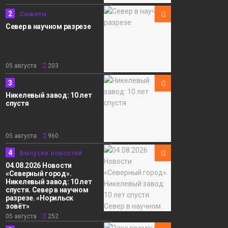
2
Сюжеты
Север в научном разрезе
05 августа
203
3
Никелевый завод: 10 лет
спустя
05 августа
960
4
Выпуски новостей
04.08.2026 Новости
«Северный город».
Никелевый завод: 10 лет
спустя. Север в научном
разрезе. «Норильск
зовёт»
05 августа
252