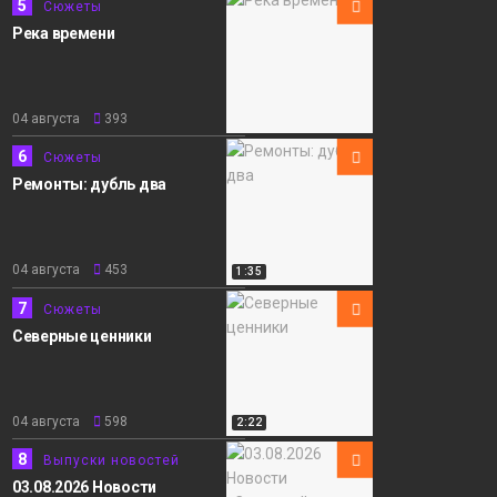
5
Сюжеты
Река времени
04 августа
393
6
Сюжеты
Ремонты: дубль два
04 августа
453
1:35
7
Сюжеты
Северные ценники
04 августа
598
2:22
8
Выпуски новостей
03.08.2026 Новости