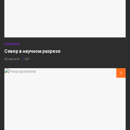
Сюжеты
Север в научном разрезе
05 августа
247