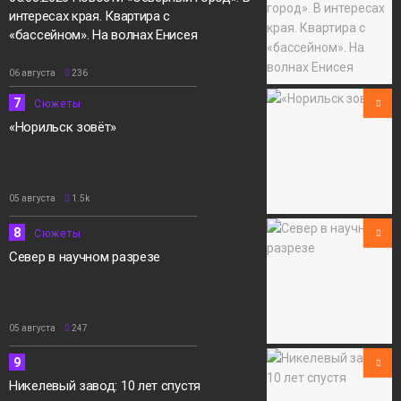
интересах края. Квартира с
«бассейном». На волнах Енисея
06 августа
236
7
Сюжеты
«Норильск зовёт»
05 августа
1.5k
8
Сюжеты
Север в научном разрезе
05 августа
247
9
Никелевый завод: 10 лет спустя