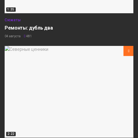
1:35
Сюжеты
Ремонты: дубль два
04 августа
481
2:22