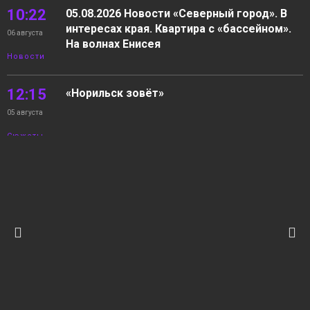
10:22
05.08.2026 Новости «Северный город». В
интересах края. Квартира с «бассейном».
06 августа
На волнах Енисея
Новости
12:15
«Норильск зовёт»
05 августа
Сюжеты
11:15
Север в научном разрезе
05 августа
Сюжеты
10:24
Никелевый завод: 10 лет спустя
05 августа