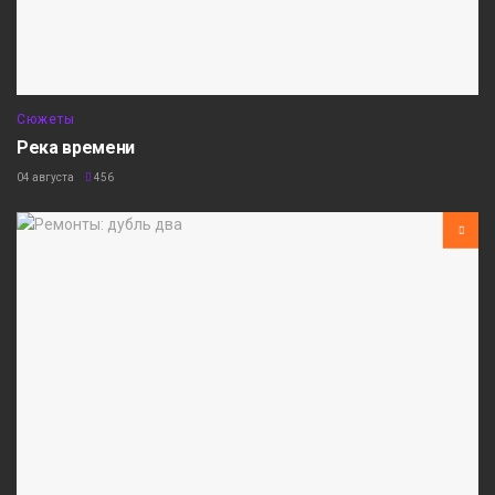
Сюжеты
Река времени
04 августа
456