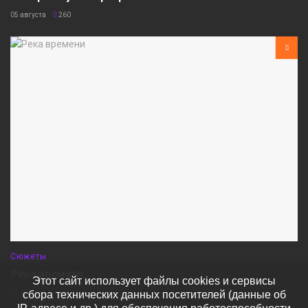
05 августа
260
Сюжеты
Река времени
Этот сайт использует файлы cookies и сервисы
сбора технических данных посетителей (данные об
04 августа
464