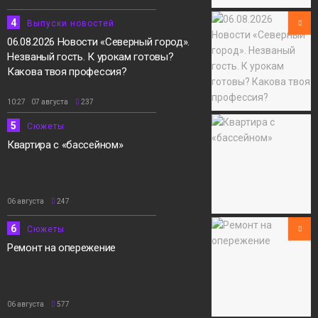
4
Выпуски новостей
06.08.2026 Новости «Северный город».
Незваный гость. К урокам готовы?
Какова твоя профессия?
10:27 07 августа
237
5
Сюжеты
Квартира с «бассейном»
06 августа
247
6
Сюжеты
Ремонт на опережение
06 августа
577