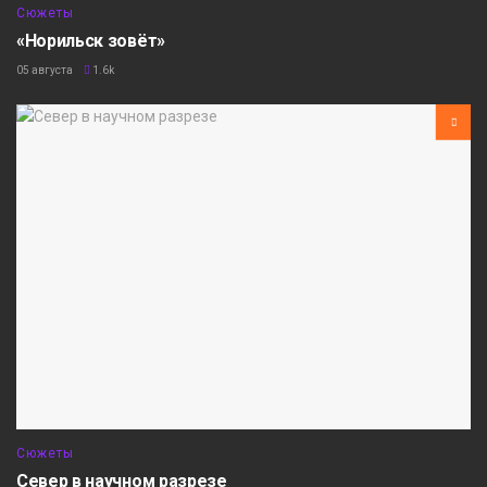
Сюжеты
«Норильск зовёт»
05 августа
1.6k
Сюжеты
Север в научном разрезе