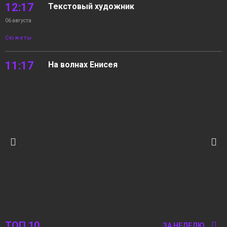
12:17
Текстовый художник
06 августа
Сюжеты
11:17
На волнах Енисея
06 августа
Новости
10:22
05.08.2026 Новости «Северный город». В
интересах края. Квартира с «бассейном».
06 августа
На волнах Енисея
Новости
12:15
«Норильск зовёт»
05 августа
Сюжеты
ТОП 10
ЗА НЕДЕЛЮ