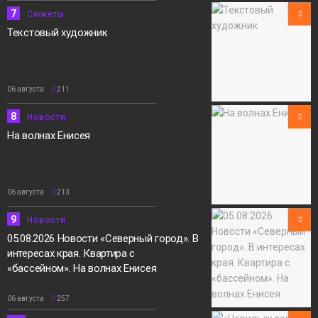
7
Сюжеты
Текстовый художник
06 августа
211
8
Новости
На волнах Енисея
06 августа
213
9
Новости
05.08.2026 Новости «Северный город». В
интересах края. Квартира с
«бассейном». На волнах Енисея
06 августа
257