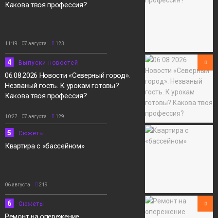
Какова твоя профессия?
11:19 07 августа
123
4
Выпуски новостей
06.08.2026 Новости «Северный город».
Незваный гость. К урокам готовы?
Какова твоя профессия?
10:27 07 августа
129
5
Сюжеты
Квартира с «бассейном»
06 августа
219
6
Сюжеты
Ремонт на опережение