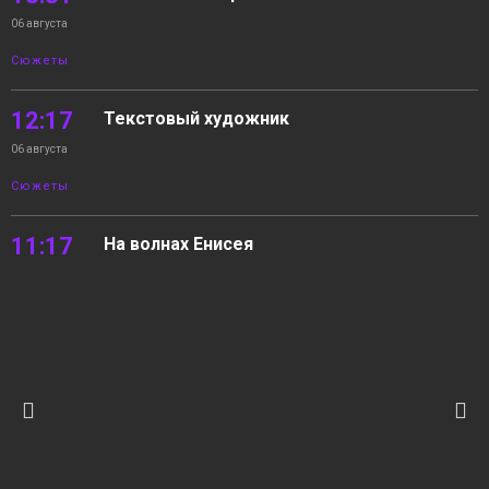
06 августа
Сюжеты
12:17
Текстовый художник
06 августа
Сюжеты
11:17
На волнах Енисея
06 августа
Новости
10:22
05.08.2026 Новости «Северный город». В
интересах края. Квартира с «бассейном».
06 августа
На волнах Енисея
Новости