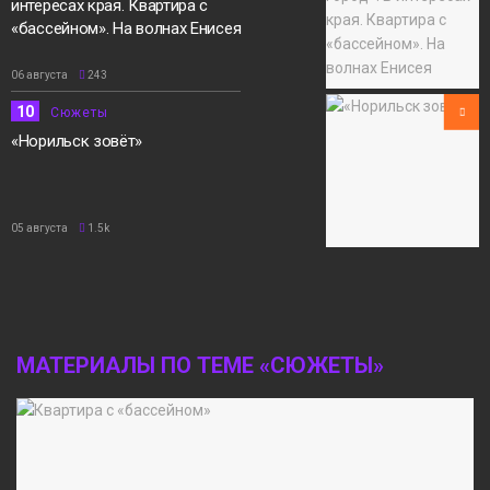
интересах края. Квартира с
«бассейном». На волнах Енисея
06 августа
243
10
Сюжеты
«Норильск зовёт»
05 августа
1.5k
МАТЕРИАЛЫ ПО ТЕМЕ «СЮЖЕТЫ»