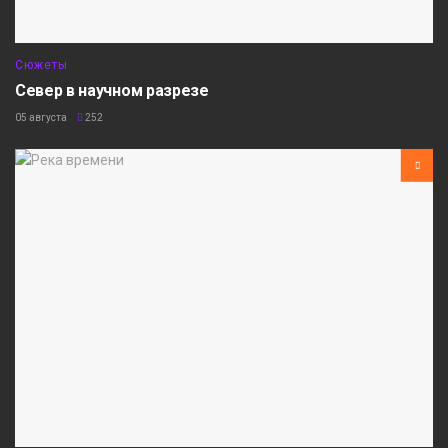
Сюжеты
Север в научном разрезе
05 августа
252