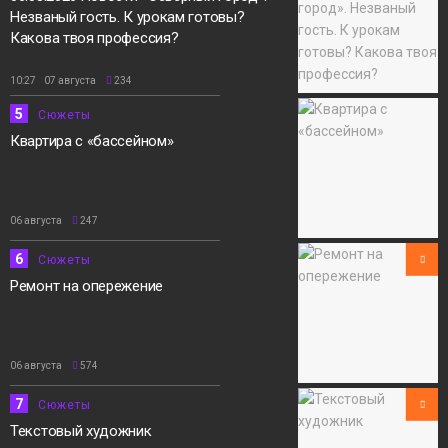
Незваный гость. К урокам готовы?
Какова твоя профессия?
10:27 07 августа
234
5
Сюжеты
Квартира с «бассейном»
06 августа
247
6
Сюжеты
Ремонт на опережение
06 августа
574
7
Сюжеты
Текстовый художник