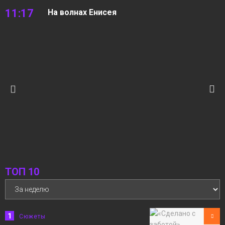
11:17
На волнах Енисея
06 августа
Новости
10:22
05.08.2026 Новости «Северный город». В
интересах края. Квартира с «бассейном».
06 августа
На волнах Енисея
Новости
12:15
«Норильск зовёт»
05 августа
Сюжеты
ТОП 10
1
Сюжеты