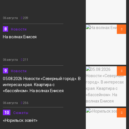
06 августа
209
8
Новости
На волнах Енисея
06 августа
211
9
Новости
05.08.2026 Новости «Северный город». В
интересах края. Квартира с
«бассейном». На волнах Енисея
06 августа
256
10
Сюжеты
«Норильск зовёт»