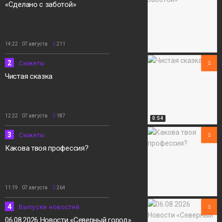
«Сделано с заботой»
14:22 07 августа
211
2
Сюжеты
Чистая сказка
12:22 07 августа
187
0:54
3
Сюжеты
Какова твоя профессия?
11:19 07 августа
264
4
Выпуски новостей
06.08.2026 Новости «Северный город».