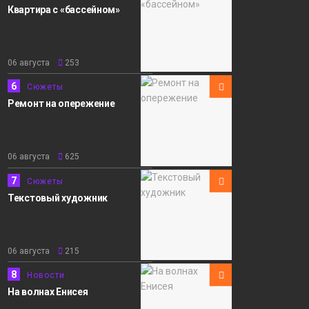
Квартира с «бассейном»
06 августа
253
6
Сюжеты
Ремонт на опережение
06 августа
625
7
Сюжеты
Текстовый художник
06 августа
215
8
Новости
На волнах Енисея