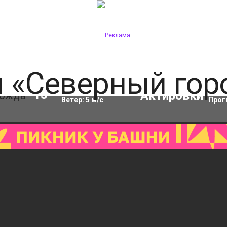
Влажность:
69
%
Акти
13
°C
Ветер:
5
м/с
Прог