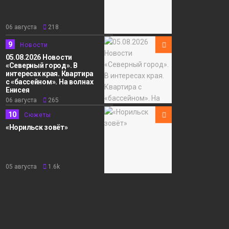
06 августа
218
9
Новости
05.08.2026 Новости
«Северный город». В
интересах края. Квартира
с «бассейном». На волнах
Енисея
06 августа
265
10
Сюжеты
«Норильск зовёт»
05 августа
1.6k