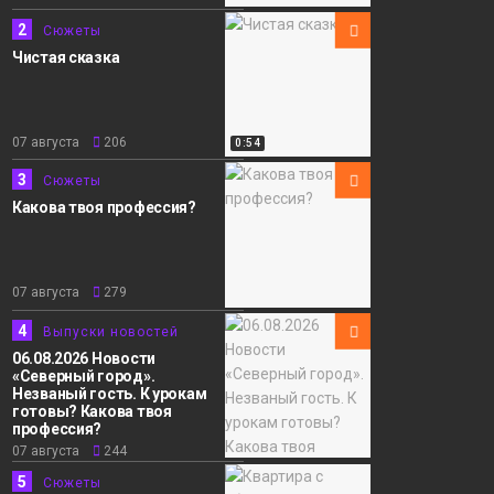
Сюжеты
2
Сюжеты
Чистая сказка
07 августа
206
0:54
3
Сюжеты
Какова твоя профессия?
07 августа
279
4
Выпуски новостей
06.08.2026 Новости
«Северный город».
Незваный гость. К урокам
готовы? Какова твоя
профессия?
07 августа
244
5
Сюжеты