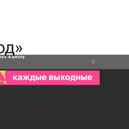
ровки
ноз:
в школу