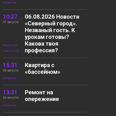
Сюжеты
10:27
06.08.2026 Новости
07 августа
«Северный город».
Незваный гость. К
урокам готовы?
Какова твоя
Выпуски
профессия?
новостей
15:31
Квартира с
06 августа
«бассейном»
Сюжеты
13:31
Ремонт на
06 августа
опережение
Сюжеты