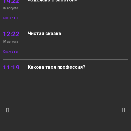
14:22
07 августа
Сюжеты
12:22
Чистая сказка
07 августа
Сюжеты
11:19
Какова твоя профессия?
07 августа
Сюжеты
10:27
06.08.2026 Новости «Северный город».
Незваный гость. К урокам готовы? Какова
07 августа
твоя профессия?
Выпуски
новостей