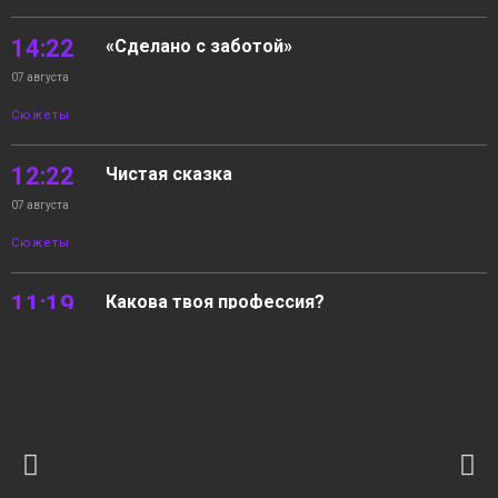
14:22
«Сделано с заботой»
07 августа
Сюжеты
12:22
Чистая сказка
07 августа
Сюжеты
11:19
Какова твоя профессия?
07 августа
Сюжеты
10:27
06.08.2026 Новости «Северный город».
Незваный гость. К урокам готовы? Какова
07 августа
твоя профессия?
Выпуски