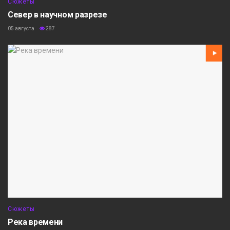
Сюжеты
Север в научном разрезе
05 августа
287
Сюжеты
Река времени