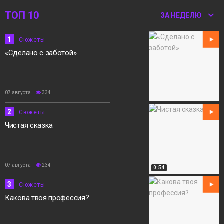
ТОП 10
12:15
«Норильск зовёт»
ЗА НЕДЕЛЮ
05 августа
1
Сюжеты
Сюжеты
«Сделано с заботой»
07 августа
334
2
Сюжеты
Чистая сказка
07 августа
234
0:54
3
Сюжеты
Какова твоя профессия?