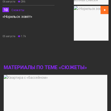
06 августа
286
10
Сюжеты
«Норильск зовёт»
05 августа
1.7k
МАТЕРИАЛЫ ПО ТЕМЕ «СЮЖЕТЫ»