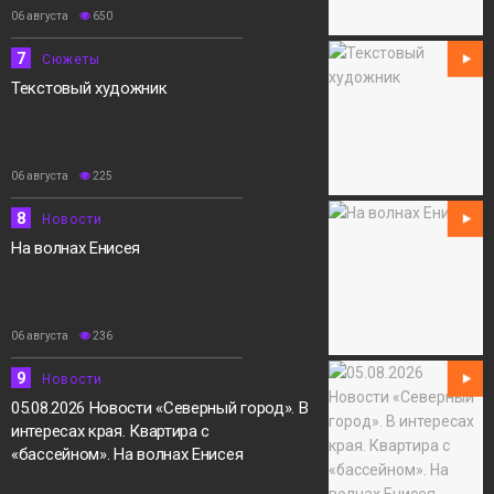
06 августа
650
7
Сюжеты
Текстовый художник
06 августа
225
8
Новости
На волнах Енисея
06 августа
236
9
Новости
05.08.2026 Новости «Северный город». В
интересах края. Квартира с
«бассейном». На волнах Енисея