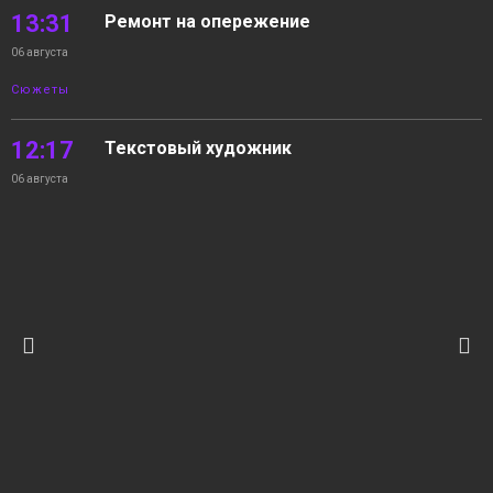
13:31
Ремонт на опережение
06 августа
Сюжеты
12:17
Текстовый художник
06 августа
Сюжеты
11:17
На волнах Енисея
06 августа
Новости
10:22
05.08.2026 Новости «Северный город». В
интересах края. Квартира с «бассейном».
06 августа
На волнах Енисея
Новости