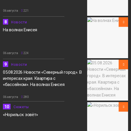
06 августа
221
8
Новости
На волнах Енисея
06 августа
224
9
Новости
05.08.2026 Новости «Северный город». В
интересах края. Квартира с
«бассейном». На волнах Енисея
06 августа
280
10
Сюжеты
«Норильск зовёт»