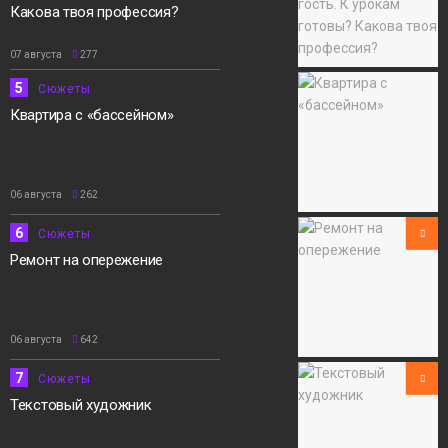
Какова твоя профессия?
07 августа
277
5
Сюжеты
Квартира с «бассейном»
06 августа
262
6
Сюжеты
Ремонт на опережение
06 августа
642
7
Сюжеты
Текстовый художник