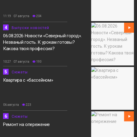
11:19 07 августа
204
4
Выпуски новостей
06.08.2026 Новости «Северный город».
Незваный гость. К урокам готовы?
Какова твоя профессия?
10:27 07 августа
193
5
Сюжеты
Квартира с «бассейном»
06 августа
223
6
Сюжеты
Ремонт на опережение