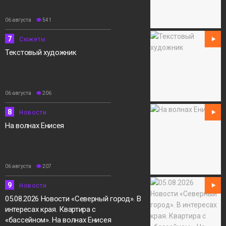
06 августа
541
7
Сюжеты
Текстовый художник
06 августа
206
8
Новости
На волнах Енисея
06 августа
207
9
Новости
05.08.2026 Новости «Северный город». В
интересах края. Квартира с
«бассейном». На волнах Енисея