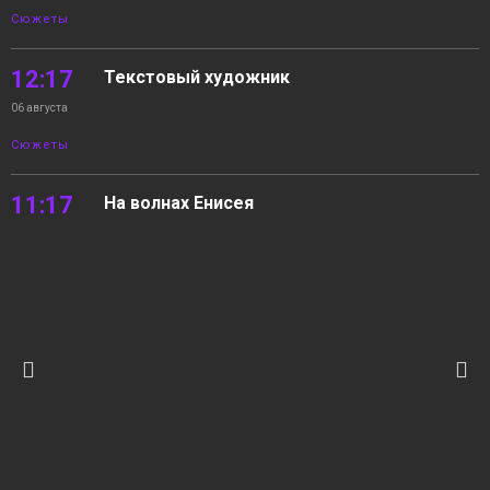
Сюжеты
12:17
Текстовый художник
06 августа
Сюжеты
11:17
На волнах Енисея
06 августа
Новости
10:22
05.08.2026 Новости «Северный город». В
интересах края. Квартира с «бассейном».
06 августа
На волнах Енисея
Новости
12:15
«Норильск зовёт»
05 августа