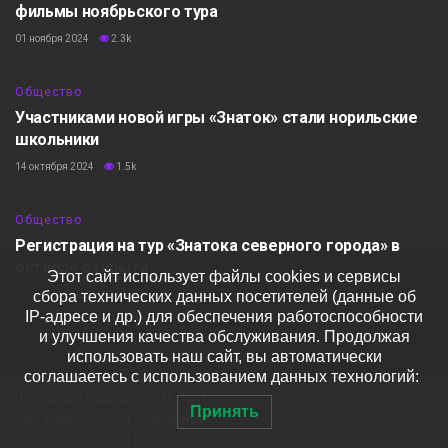
фильмы ноябрьского тура
01 ноября 2024
2.3k
Общество
Участниками новой игры «Знаток» стали норильские
школьники
14 октября 2024
1.5k
Общество
Регистрация на тур «Знатока северного города» в
октябре открыта
Этот сайт использует файлы cookies и сервисы
сбора технических данных посетителей (данные об
07 октября 2024
1k
IP-адресе и др.) для обеспечения работоспособности
и улучшения качества обслуживания. Продолжая
использовать наш сайт, вы автоматически
соглашаетесь с использованием данных технологий:
Все права защищены © ООО
Принять
«Медиакомпания «Северный
город». 18+