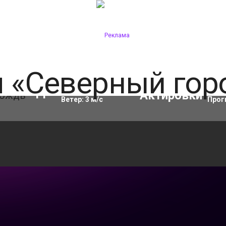
Влажность:
90
%
Акти
11
°C
Ветер:
3
м/с
Прог