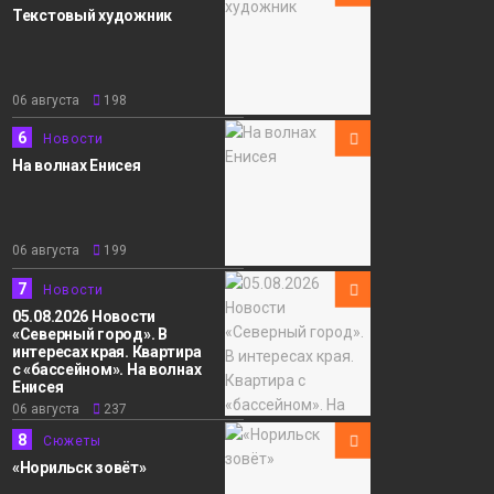
Текстовый художник
06 августа
198
6
Новости
На волнах Енисея
06 августа
199
7
Новости
05.08.2026 Новости
«Северный город». В
интересах края. Квартира
с «бассейном». На волнах
Енисея
06 августа
237
8
Сюжеты
«Норильск зовёт»