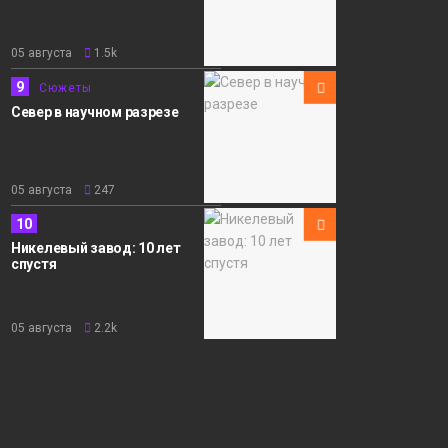
05 августа
1.5k
9
Сюжеты
Север в научном разрезе
05 августа
247
10
Никелевый завод: 10 лет
спустя
05 августа
2.2k