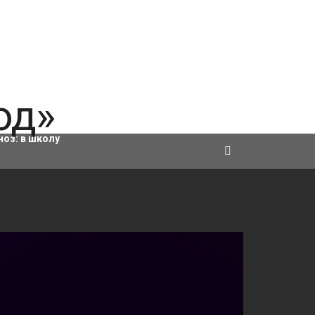
ровки
ноз:
в школу