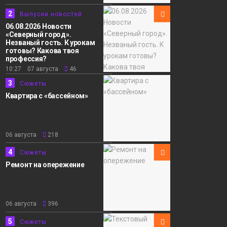
2
Выпуски новостей
06.08.2026 Новости
«Северный город».
Незваный гость. К урокам
готовы? Какова твоя
профессия?
10:27 07 августа
46
3
Сюжеты
Квартира с «бассейном»
06 августа
218
4
Сюжеты
Ремонт на опережение
06 августа
396
5
Сюжеты