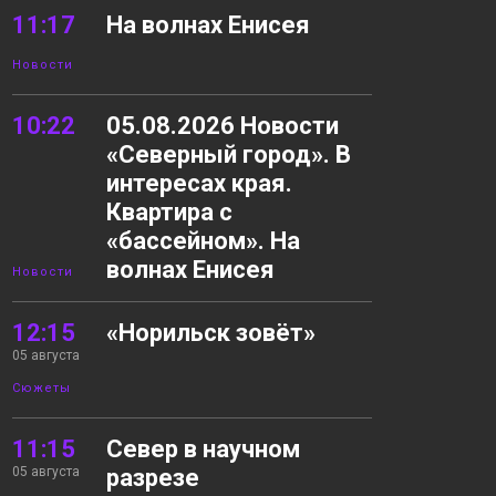
11:17
На волнах Енисея
Новости
10:22
05.08.2026 Новости
«Северный город». В
интересах края.
Квартира с
«бассейном». На
волнах Енисея
Новости
12:15
«Норильск зовёт»
05 августа
Сюжеты
11:15
Север в научном
05 августа
разрезе