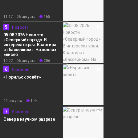
11:17 06 августа
165
5
Новости
05.08.2026 Новости
«Северный город». В
интересах края. Квартира
с «бассейном». На волнах
Енисея
10:22 06 августа
206
6
Сюжеты
«Норильск зовёт»
05 августа
1.4k
7
Сюжеты
Север в научном разрезе