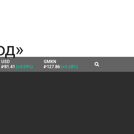
USD
GMKN
₽81.41
(+0.59%)
₽127.86
(+0.28%)