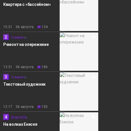
Квартира с «бассейном»
15:31 06 августа
134
2
Сюжеты
Ремонт на опережение
13:31 06 августа
186
3
Сюжеты
Текстовый художник
12:17 06 августа
155
4
Новости
На волнах Енисея