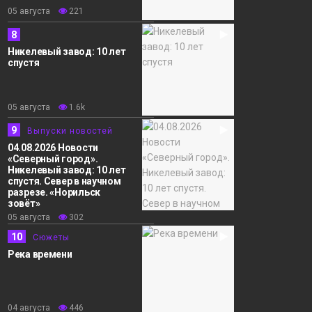
05 августа
221
8
Никелевый завод: 10 лет
спустя
05 августа
1.6k
9
Выпуски новостей
04.08.2026 Новости
«Северный город».
Никелевый завод: 10 лет
спустя. Север в научном
разрезе. «Норильск
зовёт»
05 августа
302
10
Сюжеты
Река времени
04 августа
446