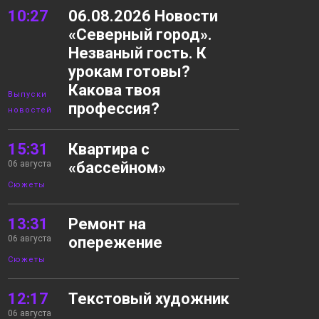
10:27
06.08.2026 Новости
«Северный город».
Незваный гость. К
урокам готовы?
Какова твоя
Выпуски
профессия?
новостей
15:31
Квартира с
06 августа
«бассейном»
Сюжеты
13:31
Ремонт на
06 августа
опережение
Сюжеты
12:17
Текстовый художник
06 августа