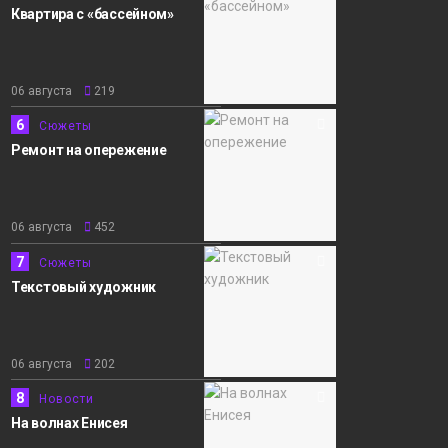
Квартира с «бассейном»
06 августа
219
6
Сюжеты
Ремонт на опережение
06 августа
452
7
Сюжеты
Текстовый художник
06 августа
202
8
Новости
На волнах Енисея