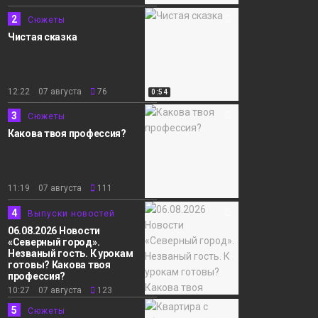
2
Сюжеты
Чистая сказка
12:22 07 августа
76
0:54
3
Сюжеты
Какова твоя профессия?
11:19 07 августа
111
4
Выпуски новостей
06.08.2026 Новости
«Северный город».
Незваный гость. К урокам
готовы? Какова твоя
профессия?
10:27 07 августа
123
5
Сюжеты