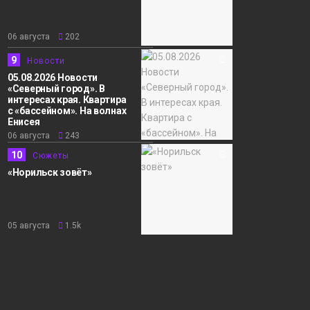
06 августа
202
9
Новости
05.08.2026 Новости
«Северный город». В
интересах края. Квартира
с «бассейном». На волнах
Енисея
06 августа
243
10
Сюжеты
«Норильск зовёт»
05 августа
1.5k