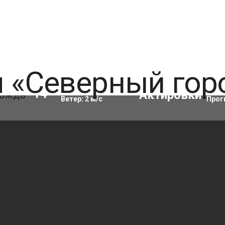
Влажность:
82
%
Акти
14
°C
Ветер:
2
м/с
Прог