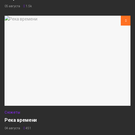
05 августа
1.5k
Сюжеты
Река времени
04 августа
451