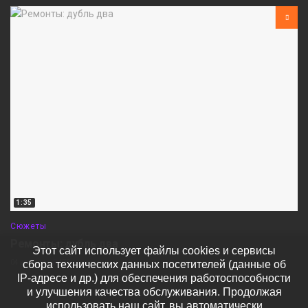
1:35
Сюжеты
Ремонты: дубль два
Этот сайт использует файлы cookies и сервисы
сбора технических данных посетителей (данные об
04 августа
479
IP-адресе и др.) для обеспечения работоспособности
и улучшения качества обслуживания. Продолжая
использовать наш сайт, вы автоматически