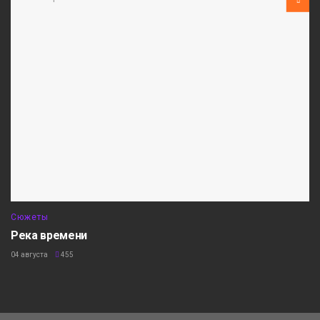
Сюжеты
Река времени
04 августа
455