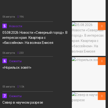
06 августа
196
5
Новости
05.08.2026 Новости «Северный город». В
интересах края. Квартира с
«бассейном». На волнах Енисея
06 августа
233
6
Сюжеты
«Норильск зовёт»
05 августа
1.5k
7
Сюжеты
Север в научном разрезе