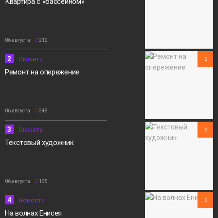
Квартира с «бассейном»
06 августа
212
2
Сюжеты
Ремонт на опережение
06 августа
348
3
Сюжеты
Текстовый художник
06 августа
195
4
Новости
На волнах Енисея