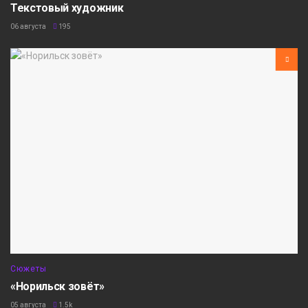
Текстовый художник
06 августа
195
Сюжеты
«Норильск зовёт»
05 августа
1.5k