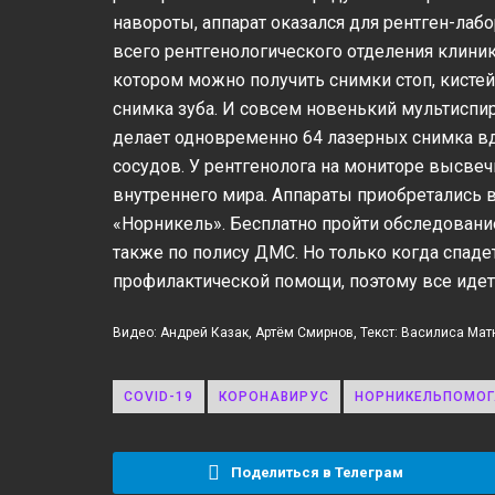
навороты, аппарат оказался для рентген-ла
всего рентгенологического отделения клиники
котором можно получить снимки стоп, кистей
снимка зуба. И совсем новенький мультисп
делает одновременно 64 лазерных снимка вд
сосудов. У рентгенолога на мониторе высве
внутреннего мира. Аппараты приобретались в
«Норникель». Бесплатно пройти обследовани
также по полису ДМС. Но только когда спаде
профилактической помощи, поэтому все идет 
Видео: Андрей Казак, Артём Смирнов, Текст: Василиса Ма
COVID-19
КОРОНАВИРУС
НОРНИКЕЛЬПОМОГ
Поделиться в Телеграм