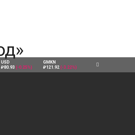
USD
GMKN
₽80.93
(-0.25%)
₽121.92
(-3.22%)