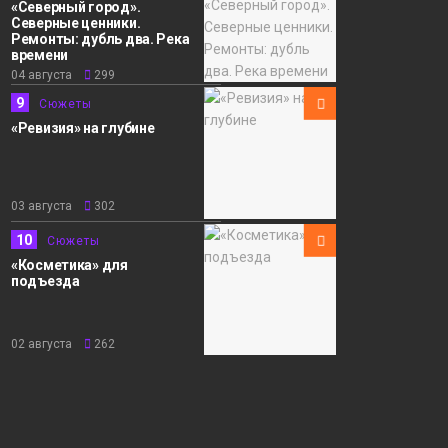
«Северный город».
Северные ценники.
Ремонты: дубль два. Река
времени
04 августа
299
9
Сюжеты
«Ревизия» на глубине
03 августа
302
10
Сюжеты
«Косметика» для
подъезда
02 августа
262