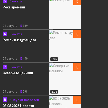
5
Сюжеты
Река времени
04 августа
389
6
Сюжеты
Ремонты: дубль два
04 августа
449
1:35
7
Сюжеты
Северные ценники
04 августа
598
2:22
8
Выпуски новостей
03.08.2026 Новости