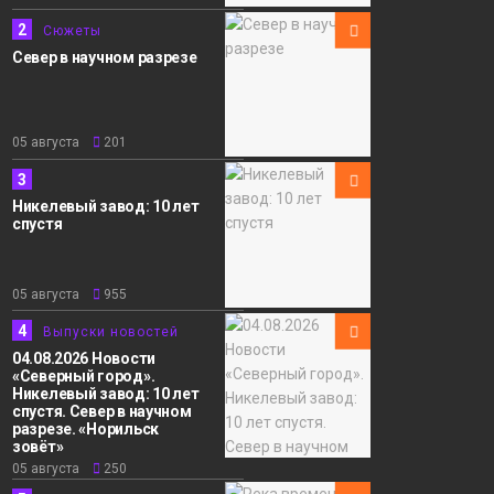
2
Сюжеты
Север в научном разрезе
05 августа
201
3
Никелевый завод: 10 лет
спустя
05 августа
955
4
Выпуски новостей
04.08.2026 Новости
«Северный город».
Никелевый завод: 10 лет
спустя. Север в научном
разрезе. «Норильск
зовёт»
05 августа
250