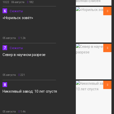
10:22 06 августа
182
6
Сюжеты
«Норильск зовёт»
05 августа
1.2k
7
Сюжеты
Север в научном разрезе
05 августа
221
8
Никелевый завод: 10 лет спустя
05 августа
1.4k