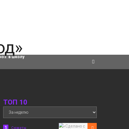
ровки
ноз:
в школу
ТОП 10
1
Сюжеты