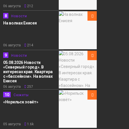
06 августа
212
8
Новости
На волнах Енисея
06 августа
214
9
Новости
05.08.2026 Новости
«Северный город». В
интересах края. Квартира
с «бассейном». На волнах
Енисея
06 августа
257
10
Сюжеты
«Норильск зовёт»
05 августа
1.6k