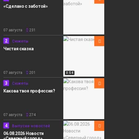
«Сделано с заботой»
07 августа
231
2
Сюжеты
Чистая сказка
07 августа
201
0:54
3
Сюжеты
Какова твоя профессия?
07 августа
274
4
Выпуски новостей
06.08.2026 Новости
«Северный город».