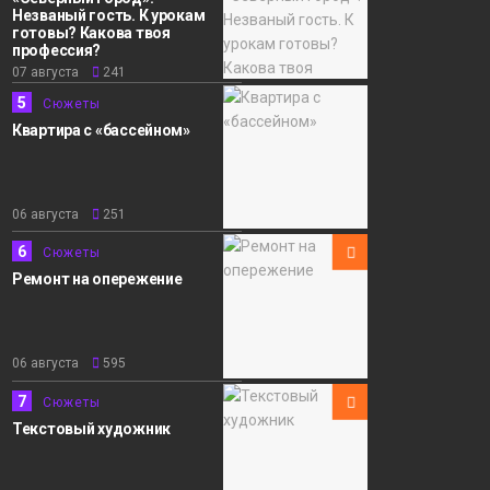
Незваный гость. К урокам
готовы? Какова твоя
профессия?
07 августа
241
5
Сюжеты
Квартира с «бассейном»
06 августа
251
6
Сюжеты
Ремонт на опережение
06 августа
595
7
Сюжеты
Текстовый художник