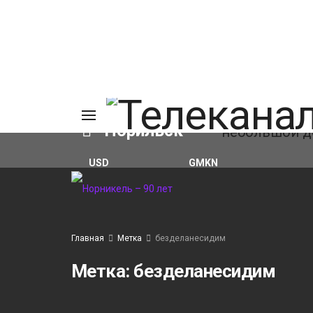
Норильск
USD
GMKN
₽82.17
(+0.93%)
₽124.64
(+0.52%)
ИЯ
А
Ы
А
Главная
Метка
безделанесидим
ОВАНИЕ
ОВ
Метка:
безделанесидим