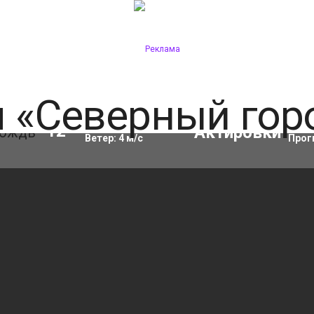
Влажность:
84
%
Акти
12
°C
Ветер:
4
м/с
Прог