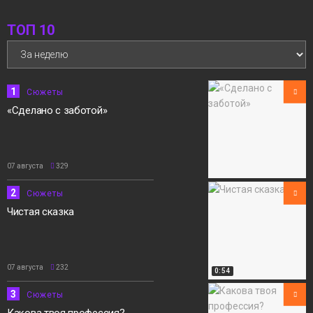
ТОП 10
1
Сюжеты
«Сделано с заботой»
07 августа
329
2
Сюжеты
Чистая сказка
07 августа
232
0:54
3
Сюжеты
Какова твоя профессия?