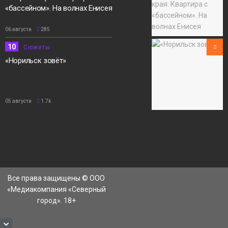
«бассейном». На волнах Енисея
06 августа
285
10
Сюжеты
«Норильск зовёт»
05 августа
1.7k
Все права защищены © ООО
«Медиакомпания «Северный
город». 18+